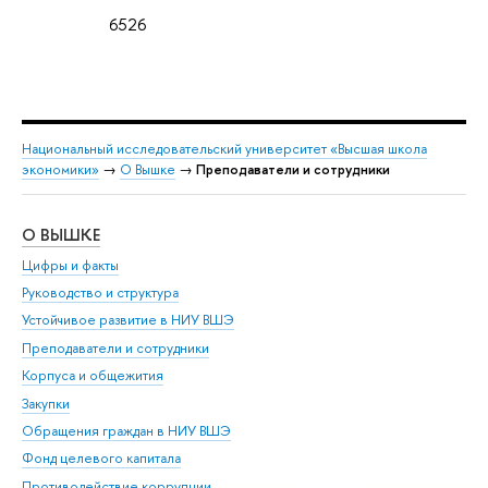
6526
Национальный исследовательский университет «Высшая школа
экономики»
→
О Вышке
→
Преподаватели и сотрудники
О ВЫШКЕ
ОБ
Цифры и факты
Ли
Руководство и структура
Дов
Устойчивое развитие в НИУ ВШЭ
Ол
Преподаватели и сотрудники
При
Корпуса и общежития
Вы
Закупки
При
Обращения граждан в НИУ ВШЭ
Ас
Фонд целевого капитала
До
Противодействие коррупции
Цен