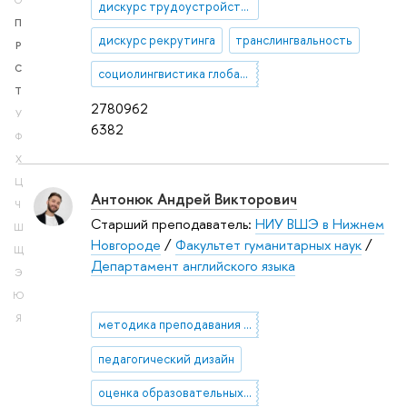
О
дискурс трудоустройства
П
дискурс рекрутинга
транслингвальность
Р
С
социолингвистика глобализации
Т
2780962
У
6382
Ф
Х
Ц
Антонюк Андрей Викторович
Ч
Старший преподаватель:
НИУ ВШЭ в Нижнем
Ш
Новгороде
/
Факультет гуманитарных наук
/
Щ
Департамент английского языка
Э
Ю
Я
методика преподавания английского языка
педагогический дизайн
оценка образовательных результатов