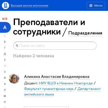
Высшая школа экономики
Меню
Преподаватели и
ВСЕ
А
сотрудники
Подразделения
Б
В
Г
Д
Найдено 2 человека
Е
Ж
З
Аликина Анастасия Владимировна
И
Доцент:
НИУ ВШЭ в Нижнем Новгороде
/
К
Факультет гуманитарных наук
/
Департамент
Л
английского языка
М
Н