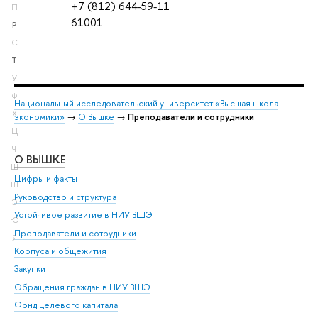
+7 (812) 644-59-11
П
61001
Р
С
Т
У
Ф
Национальный исследовательский университет «Высшая школа
Х
экономики»
→
О Вышке
→
Преподаватели и сотрудники
Ц
Ч
О ВЫШКЕ
ОБ
Ш
Цифры и факты
Ли
Щ
Руководство и структура
Дов
Э
Устойчивое развитие в НИУ ВШЭ
Ол
Ю
Преподаватели и сотрудники
При
Я
Корпуса и общежития
Вы
Закупки
При
Обращения граждан в НИУ ВШЭ
Ас
Фонд целевого капитала
До