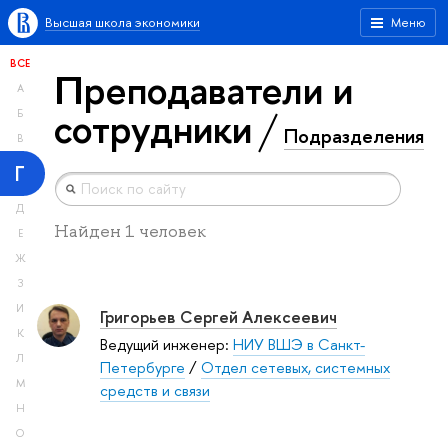
Высшая школа экономики
Меню
ВСЕ
Преподаватели и
А
сотрудники
Б
Подразделения
В
Г
Д
Найден 1 человек
Е
Ж
З
И
Григорьев Сергей Алексеевич
К
Ведущий инженер:
НИУ ВШЭ в Санкт-
Л
Петербурге
/
Отдел сетевых, системных
М
средств и связи
Н
О