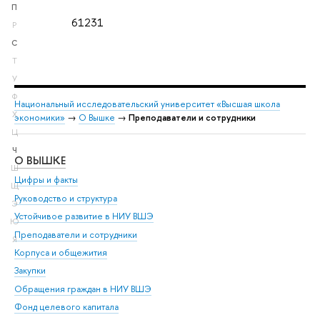
П
61231
Р
С
Т
У
Ф
Национальный исследовательский университет «Высшая школа
Х
экономики»
→
О Вышке
→
Преподаватели и сотрудники
Ц
Ч
О ВЫШКЕ
ОБ
Ш
Цифры и факты
Ли
Щ
Руководство и структура
Дов
Э
Устойчивое развитие в НИУ ВШЭ
Ол
Ю
Преподаватели и сотрудники
При
Я
Корпуса и общежития
Вы
Закупки
При
Обращения граждан в НИУ ВШЭ
Ас
Фонд целевого капитала
До