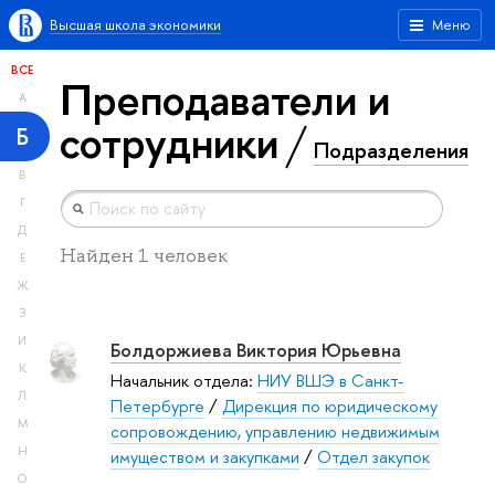
Высшая школа экономики
Меню
ВСЕ
Преподаватели и
А
сотрудники
Б
Подразделения
В
Г
Д
Найден 1 человек
Е
Ж
З
И
Болдоржиева Виктория Юрьевна
К
Начальник отдела:
НИУ ВШЭ в Санкт-
Л
Петербурге
/
Дирекция по юридическому
М
сопровождению, управлению недвижимым
Н
имуществом и закупками
/
Отдел закупок
О