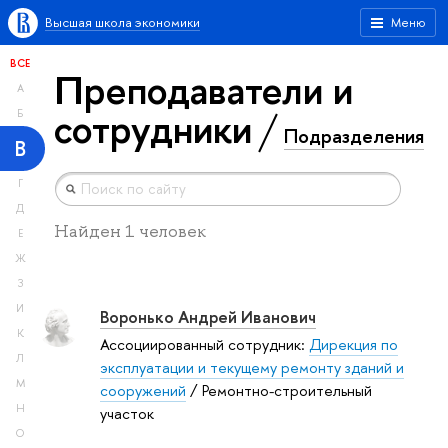
Высшая школа экономики
Меню
ВСЕ
Преподаватели и
А
сотрудники
Б
Подразделения
В
Г
Д
Найден 1 человек
Е
Ж
З
И
Воронько Андрей Иванович
К
Ассоциированный сотрудник:
Дирекция по
Л
эксплуатации и текущему ремонту зданий и
М
сооружений
/ Ремонтно-строительный
Н
участок
О