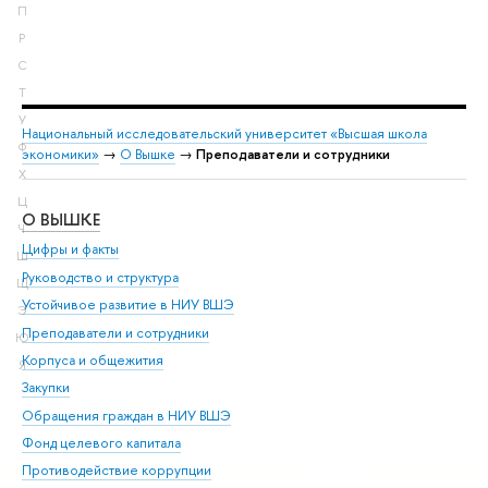
П
Р
С
Т
У
Национальный исследовательский университет «Высшая школа
Ф
экономики»
→
О Вышке
→
Преподаватели и сотрудники
Х
Ц
О ВЫШКЕ
ОБ
Ч
Цифры и факты
Ли
Ш
Руководство и структура
Дов
Щ
Устойчивое развитие в НИУ ВШЭ
Ол
Э
Преподаватели и сотрудники
При
Ю
Корпуса и общежития
Вы
Я
Закупки
При
Обращения граждан в НИУ ВШЭ
Ас
Фонд целевого капитала
До
Противодействие коррупции
Цен