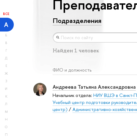
Преподавател
ВСЕ
Подразделения
А
Б
В
Найден 1 человек
Г
Д
Е
ФИО и должность
Ж
З
Андреева Татьяна Александровна
И
Начальник отдела:
НИУ ВШЭ в Санкт-П
К
Учебный центр подготовки руководите
Л
центр)
/
Административно-хозяйствен
М
Н
О
П