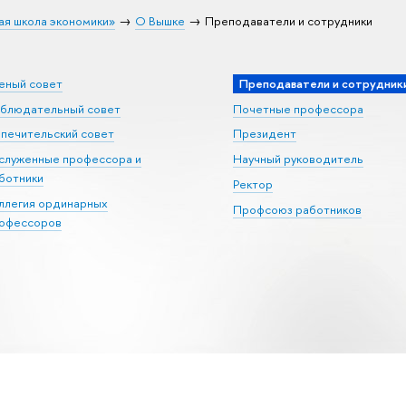
ая школа экономики»
О Вышке
Преподаватели и сотрудники
еный совет
Преподаватели и сотрудник
блюдательный совет
Почетные профессора
печительский совет
Президент
служенные профессора и
Научный руководитель
ботники
Ректор
ллегия ординарных
Профсоюз работников
офессоров