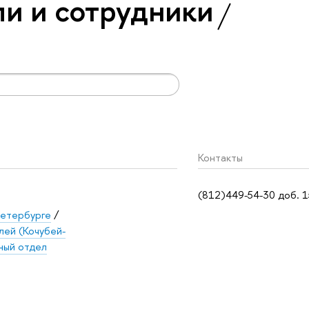
и и сотрудники
Контакты
(812)449-54-30 доб. 
етербурге
/
лей (Кочубей-
ный отдел