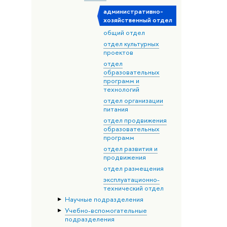
административно-
хозяйственный отдел
общий отдел
отдел культурных
проектов
отдел
образовательных
программ и
технологий
отдел организации
питания
отдел продвижения
образовательных
программ
отдел развития и
продвижения
отдел размещения
эксплуатационно-
технический отдел
Научные подразделения
Учебно-вспомогательные
подразделения