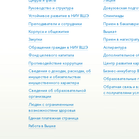
Цифры и факты
Лицей
Руководство и структура
Довузовская подго
Устойчивое развитие в НИУ ВШЭ
Олимпиады
Преподаватели и сотрудники
Прием в бакалаври
Корпуса и общежития
Вышка+
Закупки
Прием в магистрат
Обращения граждан в НИУ ВШЭ
Аспирантура
Фонд целевого капитала
Дополнительное о
Противодействие коррупции
Центр развития ка
Сведения о доходах, расходах, об
Бизнес-инкубатор
имуществе и обязательствах
Образовательные 
имущественного характера
Обратная связь и 
Сведения об образовательной
с получателями усл
организации
Людям с ограниченными
возможностями здоровья
Единая платежная страница
Работа в Вышке