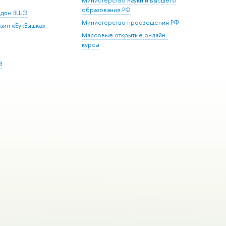
Министерство науки и высшего
образования РФ
й дом ВШЭ
Министерство просвещения РФ
зин «БукВышка»
Массовые открытые онлайн-
курсы
Э