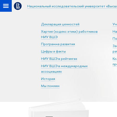
Национальный исследовательский университет «Высш
Декларация ценностей
Уч
Хартия (кодекс этики) работников
На
НИУ ВШЭ
По
Программа развития
За
Цифры и факты
ра
НИУ ВШЭ в рейтингах
Ко
пр
НИУ ВШЭ в международных
ассоциациях
История
Мы помним