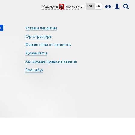
Кампус в
Москве
РУС
EN
и
Устав и лицензии
Оргструктура
Финансовая отчетность
Документы
Авторские права и патенты
Брендбук