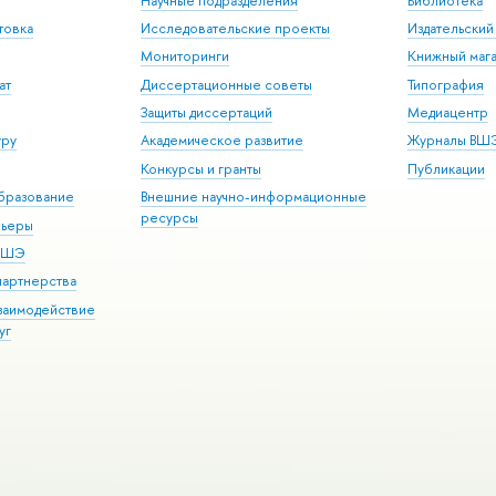
Научные подразделения
Библиотека
товка
Исследовательские проекты
Издательски
Мониторинги
Книжный мага
ат
Диссертационные советы
Типография
Защиты диссертаций
Медиацентр
уру
Академическое развитие
Журналы ВШ
Конкурсы и гранты
Публикации
бразование
Внешние научно-информационные
ресурсы
рьеры
 ВШЭ
партнерства
взаимодействие
уг