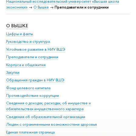
Национальный исследовательский университет «Высшая школа
экономики»
→
О Вышке
→
Преподаватели и сотрудники
О ВЫШКЕ
ОБ
Цифры и факты
Ли
Руководство и структура
Дов
Устойчивое развитие в НИУ ВШЭ
Ол
Преподаватели и сотрудники
При
Корпуса и общежития
Вы
Закупки
При
Обращения граждан в НИУ ВШЭ
Ас
Фонд целевого капитала
До
Противодействие коррупции
Цен
Сведения о доходах, расходах, об имуществе и
Би
обязательствах имущественного характера
Об
Сведения об образовательной организации
Обр
Людям с ограниченными возможностями здоровья
Единая платежная страница