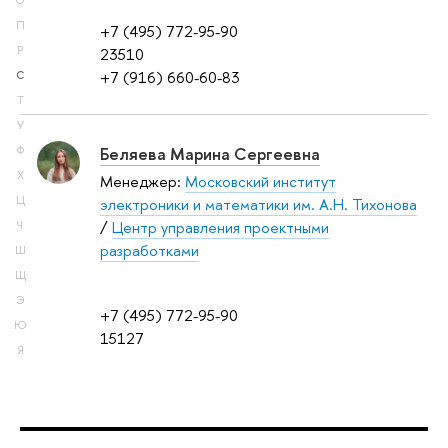
О
П
+7 (495) 772-95-90
Р
23510
+7 (916) 660-60-83
С
Т
У
Беляева Марина Сергеевна
Ф
Х
Менеджер:
Московский институт
Ц
электроники и математики им. А.Н. Тихонова
/
Центр управления проектными
Ч
разработками
Ш
Щ
Э
+7 (495) 772-95-90
Ю
15127
Я