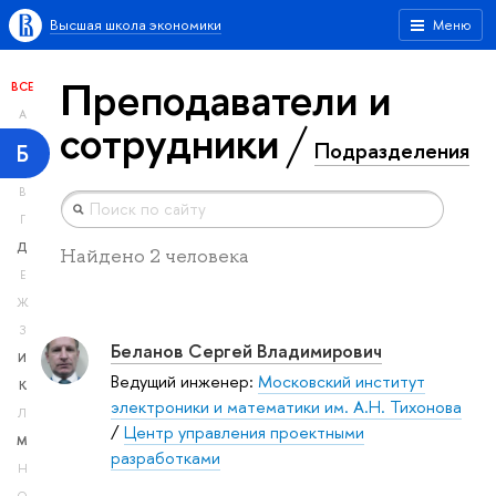
Высшая школа экономики
Меню
Преподаватели и
ВСЕ
А
сотрудники
Подразделения
Б
В
Г
Д
Найдено 2 человека
Е
Ж
З
Беланов Сергей Владимирович
И
Ведущий инженер:
Московский институт
К
электроники и математики им. А.Н. Тихонова
Л
/
Центр управления проектными
М
разработками
Н