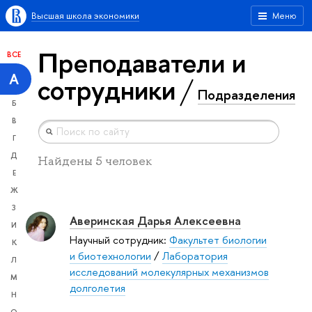
Высшая школа экономики
Меню
Преподаватели и
ВСЕ
А
сотрудники
Подразделения
Б
В
Г
Д
Найдены 5 человек
Е
Ж
З
Аверинская Дарья Алексеевна
И
Научный сотрудник:
Факультет биологии
К
и биотехнологии
/
Лаборатория
Л
исследований молекулярных механизмов
М
долголетия
Н