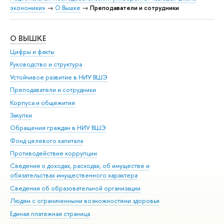
экономики»
→
О Вышке
→
Преподаватели и сотрудники
О ВЫШКЕ
ОБ
Цифры и факты
Ли
Руководство и структура
Дов
Устойчивое развитие в НИУ ВШЭ
Ол
Преподаватели и сотрудники
При
Корпуса и общежития
Вы
Закупки
При
Обращения граждан в НИУ ВШЭ
Ас
Фонд целевого капитала
До
Противодействие коррупции
Цен
Сведения о доходах, расходах, об имуществе и
Би
обязательствах имущественного характера
Об
Сведения об образовательной организации
Обр
Людям с ограниченными возможностями здоровья
Единая платежная страница