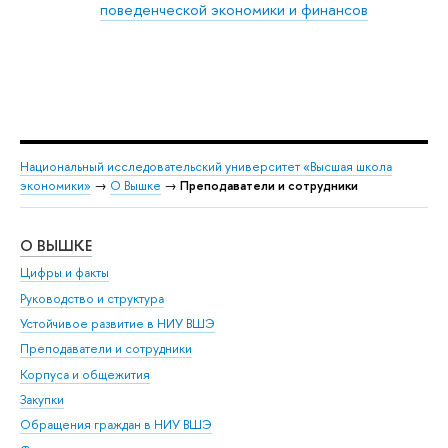
поведенческой экономики и финансов
Национальный исследовательский университет «Высшая школа
экономики»
→
О Вышке
→
Преподаватели и сотрудники
О ВЫШКЕ
ОБ
Цифры и факты
Ли
Руководство и структура
Дов
Устойчивое развитие в НИУ ВШЭ
Ол
Преподаватели и сотрудники
При
Корпуса и общежития
Вы
Закупки
При
Обращения граждан в НИУ ВШЭ
Ас