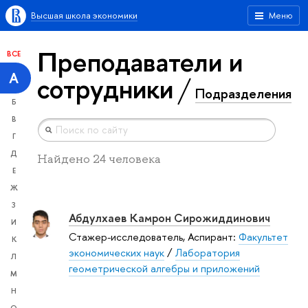
Высшая школа экономики
Меню
Преподаватели и
ВСЕ
А
сотрудники
Подразделения
Б
В
Г
Д
Найдено 24 человека
Е
Ж
З
Абдулхаев Камрон Сирожиддинович
И
Стажер-исследователь, Аспирант:
Факультет
К
экономических наук
/
Лаборатория
Л
геометрической алгебры и приложений
М
Н