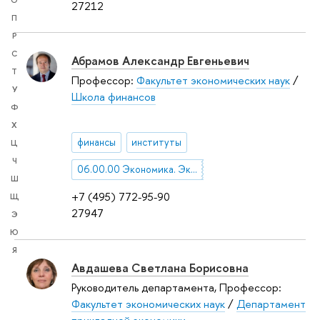
О
27212
П
Р
С
Абрамов Александр Евгеньевич
Т
Профессор:
Факультет экономических наук
/
У
Школа финансов
Ф
Х
финансы
институты
Ц
Ч
06.00.00 Экономика. Экономические науки
Ш
+7 (495) 772-95-90
Щ
27947
Э
Ю
Я
Авдашева Светлана Борисовна
Руководитель департамента, Профессор:
Факультет экономических наук
/
Департамент