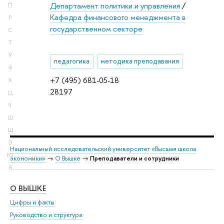
Департамент политики и управления
/
П
Кафедра финансового менеджмента в
Р
государственном секторе
С
Т
У
педагогика
методика преподавания
Ф
+7 (495) 681-05-18
Х
28197
Ц
Ч
Ш
Щ
Э
Национальный исследовательский университет «Высшая школа
Ю
экономики»
→
О Вышке
→
Преподаватели и сотрудники
Я
О ВЫШКЕ
ОБ
Цифры и факты
Ли
Руководство и структура
Дов