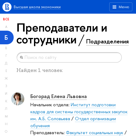
Высшая школа экономики
Меню
ВСЕ
Преподаватели и
А
сотрудники
Б
Подразделения
В
Г
Д
Найден 1 человек
Е
Ж
З
И
Богорад Елена Львовна
К
Начальник отдела:
Институт подготовки
Л
кадров для системы государственных закупок
М
им. А.Б. Соловьева
/
Отдел организации
Н
обучения
Преподаватель:
Факультет социальных наук
/
О