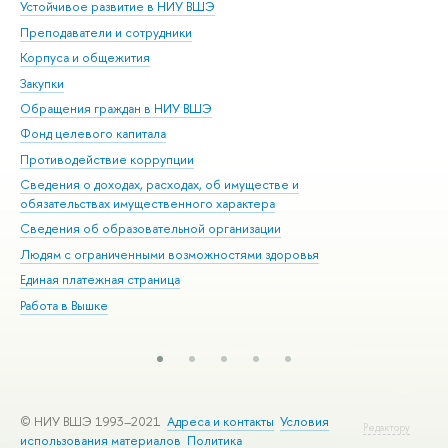
Устойчивое развитие в НИУ ВШЭ
Ол
Преподаватели и сотрудники
При
Корпуса и общежития
Вы
Закупки
При
Обращения граждан в НИУ ВШЭ
Ас
Фонд целевого капитала
До
Противодействие коррупции
Цен
Сведения о доходах, расходах, об имуществе и
Би
обязательствах имущественного характера
Об
Сведения об образовательной организации
Обр
Людям с ограниченными возможностями здоровья
Единая платежная страница
Работа в Вышке
© НИУ ВШЭ 1993–2021
Адреса и контакты
Условия
Редактору
использования материалов
Политика