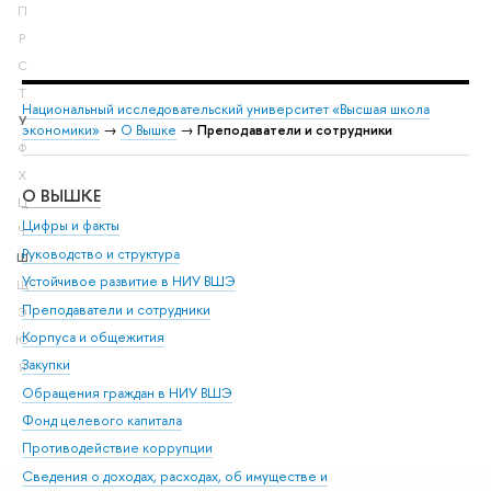
П
Р
С
Т
Национальный исследовательский университет «Высшая школа
У
экономики»
→
О Вышке
→
Преподаватели и сотрудники
Ф
Х
О ВЫШКЕ
ОБ
Ц
Цифры и факты
Ли
Ч
Руководство и структура
Дов
Ш
Устойчивое развитие в НИУ ВШЭ
Ол
Щ
Преподаватели и сотрудники
При
Э
Корпуса и общежития
Вы
Ю
Закупки
При
Я
Обращения граждан в НИУ ВШЭ
Ас
Фонд целевого капитала
До
Противодействие коррупции
Цен
Сведения о доходах, расходах, об имуществе и
Би