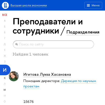
Высшая школа экономики
Меню
ВСЕ
Преподаватели и
А
сотрудники
Б
Подразделения
В
Г
Д
Е
Найден 1 человек
Ж
З
И
Игитова Луиза Хасановна
К
Помощник директора:
Дирекция по научным
Л
проектам
М
Н
15676
О