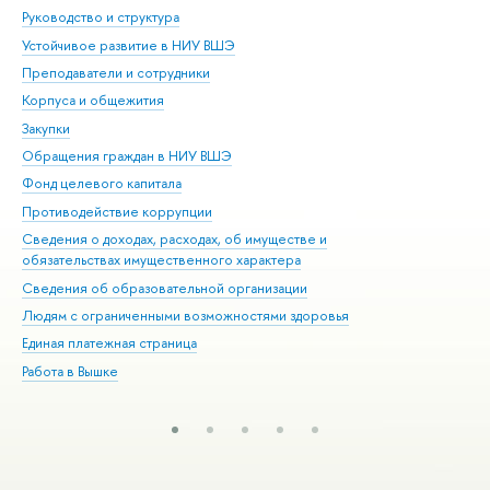
Руководство и структура
Дов
Устойчивое развитие в НИУ ВШЭ
Ол
Преподаватели и сотрудники
При
Корпуса и общежития
Вы
Закупки
При
Обращения граждан в НИУ ВШЭ
Ас
Фонд целевого капитала
До
Противодействие коррупции
Цен
Сведения о доходах, расходах, об имуществе и
Би
обязательствах имущественного характера
Об
Сведения об образовательной организации
Обр
Людям с ограниченными возможностями здоровья
Единая платежная страница
Работа в Вышке