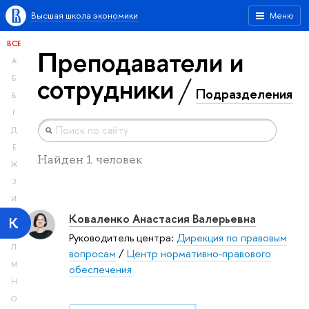
Высшая школа экономики
Меню
ВСЕ
Преподаватели и
А
сотрудники
Б
Подразделения
В
Г
Д
Е
Найден 1 человек
Ж
З
И
Коваленко Анастасия Валерьевна
К
Руководитель центра:
Дирекция по правовым
Л
вопросам
/
Центр нормативно-правового
М
обеспечения
Н
О