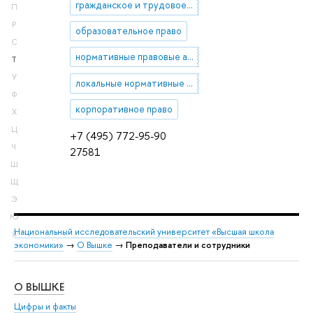
гражданское и трудовое право
П
Р
образовательное право
С
нормативные правовые акты
Т
У
локальные нормативные акты
Ф
корпоративное право
Х
Ц
+7 (495) 772-95-90
Ч
27581
Ш
Щ
Э
Ю
Национальный исследовательский университет «Высшая школа
Я
экономики»
→
О Вышке
→
Преподаватели и сотрудники
О ВЫШКЕ
ОБ
Цифры и факты
Ли