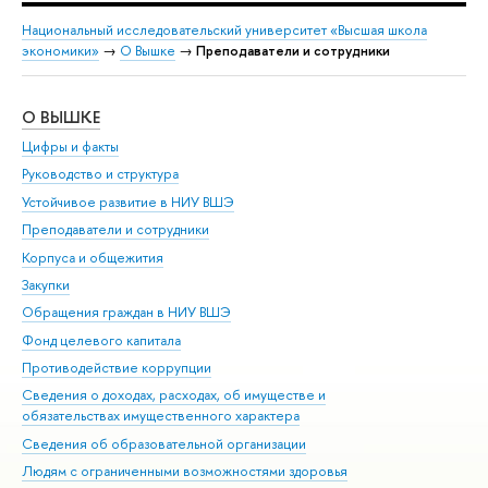
Национальный исследовательский университет «Высшая школа
экономики»
→
О Вышке
→
Преподаватели и сотрудники
О ВЫШКЕ
ОБ
Цифры и факты
Ли
Руководство и структура
Дов
Устойчивое развитие в НИУ ВШЭ
Ол
Преподаватели и сотрудники
При
Корпуса и общежития
Вы
Закупки
При
Обращения граждан в НИУ ВШЭ
Ас
Фонд целевого капитала
До
Противодействие коррупции
Цен
Сведения о доходах, расходах, об имуществе и
Би
обязательствах имущественного характера
Об
Сведения об образовательной организации
Обр
Людям с ограниченными возможностями здоровья