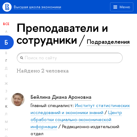
Высшая школа экономики
Меню
Преподаватели и
ВСЕ
А
сотрудники
Подразделения
Б
В
Г
Д
Найдено 2 человека
Е
Ж
З
Бейлина Диана Ароновна
И
Главный специалист:
Институт статистических
К
исследований и экономики знаний
/
Центр
Л
обработки социально-экономической
М
информации
/ Редакционно-издательский
Н
отдел