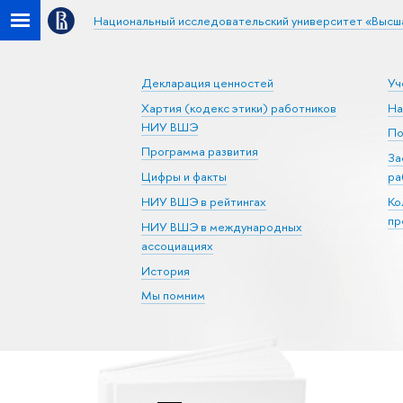
Национальный исследовательский университет «Высш
Декларация ценностей
Уч
Хартия (кодекс этики) работников
На
НИУ ВШЭ
По
Программа развития
За
Цифры и факты
ра
НИУ ВШЭ в рейтингах
Ко
пр
НИУ ВШЭ в международных
ассоциациях
История
Мы помним