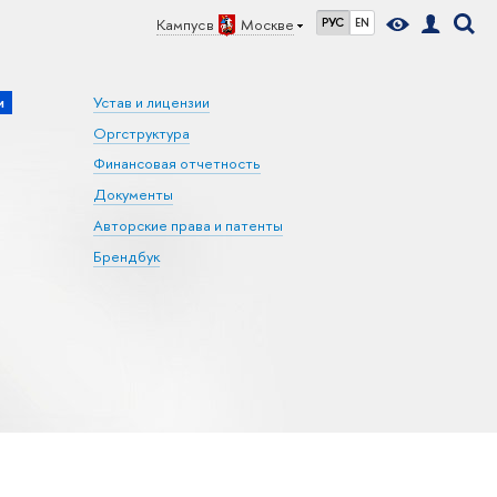
Кампус в
Москве
РУС
EN
и
Устав и лицензии
Оргструктура
Финансовая отчетность
Документы
Авторские права и патенты
Брендбук