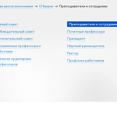
ая школа экономики»
О Вышке
Преподаватели и сотрудники
еный совет
Преподаватели и сотрудник
блюдательный совет
Почетные профессора
печительский совет
Президент
служенные профессора и
Научный руководитель
ботники
Ректор
ллегия ординарных
Профсоюз работников
офессоров