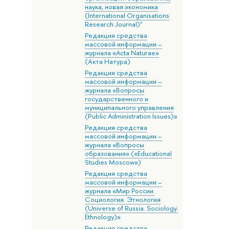
наука, новая экономика
(International Organisations
Research Journal)"
Редакция средства
массовой информации –
журнала «Acta Naturae»
(Акта Натура)
Редакция средства
массовой информации –
журнала «Вопросы
государственного и
муниципального управления
(Public Administration Issues)»
Редакция средства
массовой информации –
журнала «Вопросы
образования» («Educational
Studies Moscow»)
Редакция средства
массовой информации –
журнала «Мир России.
Социология. Этнология
(Universe of Russia. Sociology.
Ethnology)»
Редакция средства