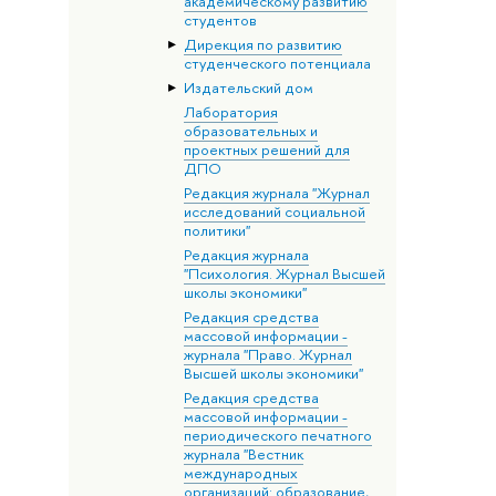
академическому развитию
студентов
Дирекция по развитию
студенческого потенциала
Издательский дом
Лаборатория
образовательных и
проектных решений для
ДПО
Редакция журнала "Журнал
исследований социальной
политики"
Редакция журнала
"Психология. Журнал Высшей
школы экономики"
Редакция средства
массовой информации -
журнала "Право. Журнал
Высшей школы экономики"
Редакция средства
массовой информации -
периодического печатного
журнала "Вестник
международных
организаций: образование,