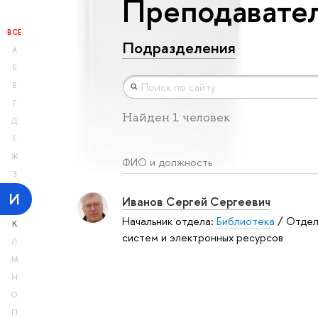
Преподавател
ВСЕ
Подразделения
А
Б
В
Г
Найден 1 человек
Д
Е
Ж
ФИО и должность
З
И
Иванов Сергей Сергеевич
Начальник отдела:
Библиотека
/ Отдел
К
систем и электронных ресурсов
Л
М
Н
О
П