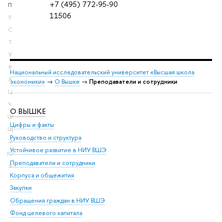
+7 (495) 772-95-90
П
11506
Р
С
Т
У
Ф
Национальный исследовательский университет «Высшая школа
Х
экономики»
→
О Вышке
→
Преподаватели и сотрудники
Ц
Ч
О ВЫШКЕ
ОБ
Ш
Цифры и факты
Ли
Щ
Руководство и структура
Дов
Э
Устойчивое развитие в НИУ ВШЭ
Ол
Ю
Преподаватели и сотрудники
При
Я
Корпуса и общежития
Вы
Закупки
При
Обращения граждан в НИУ ВШЭ
Ас
Фонд целевого капитала
До