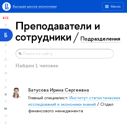
Высшая школа экономики
Меню
ВСЕ
Преподаватели и
А
сотрудники
Б
Подразделения
В
Г
Д
Найден 1 человек
Е
Ж
З
И
Батусова Ирина Сергеевна
К
Главный специалист:
Институт статистических
Л
исследований и экономики знаний
/ Отдел
М
финансового менеджмента
Н
О