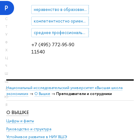
Р
неравенство в образовании
С
компетентностно ориентированное образование
Т
среднее профессиональное образование
У
Ф
+7 (495) 772-95-90
Х
11540
Ц
Ч
Ш
Щ
Национальный исследовательский университет «Высшая школа
Э
экономики»
→
О Вышке
→
Преподаватели и сотрудники
Ю
Я
О ВЫШКЕ
ОБ
Цифры и факты
Ли
Руководство и структура
Дов
Устойчивое развитие в НИУ ВШЭ
Ол