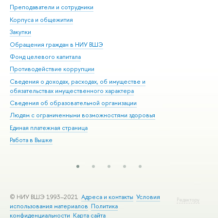
Преподаватели и сотрудники
При
Корпуса и общежития
Вы
Закупки
При
Обращения граждан в НИУ ВШЭ
Ас
Фонд целевого капитала
До
Противодействие коррупции
Цен
Сведения о доходах, расходах, об имуществе и
Би
обязательствах имущественного характера
Об
Сведения об образовательной организации
Обр
Людям с ограниченными возможностями здоровья
Единая платежная страница
Работа в Вышке
© НИУ ВШЭ 1993–2021
Адреса и контакты
Условия
Редактору
использования материалов
Политика
конфиденциальности
Карта сайта