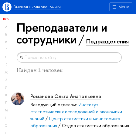
Высшая школа экономики
Меню
ВСЕ
Преподаватели и
А
сотрудники
Б
Подразделения
В
Г
Д
Е
Найден 1 человек
Ж
З
И
Романова Ольга Анатольевна
К
Л
Заведующий отделом:
Институт
М
статистических исследований и экономики
знаний
/
Центр статистики и мониторинга
Н
образования
/ Отдел статистики образования
О
П