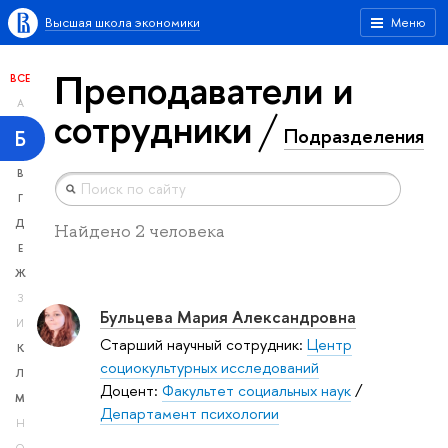
Высшая школа экономики
Меню
Преподаватели и
ВСЕ
А
сотрудники
Подразделения
Б
В
Г
Д
Найдено 2 человека
Е
Ж
З
Бульцева Мария Александровна
И
Старший научный сотрудник:
Центр
К
социокультурных исследований
Л
Доцент:
Факультет социальных наук
/
М
Департамент психологии
Н