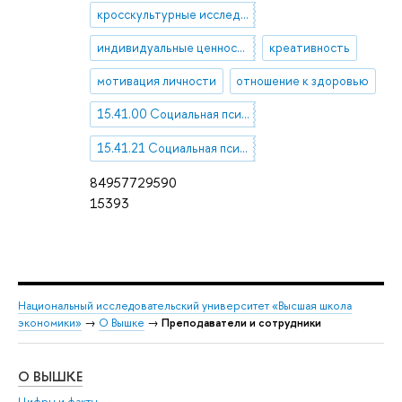
кросскультурные исследования
индивидуальные ценности
креативность
мотивация личности
отношение к здоровью
15.41.00 Социальная психология
15.41.21 Социальная психология личности. Личность и общество. Психология жизненной сферы
84957729590
15393
Национальный исследовательский университет «Высшая школа
экономики»
→
О Вышке
→
Преподаватели и сотрудники
О ВЫШКЕ
ОБ
Цифры и факты
Ли