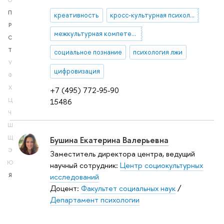
О
П
креативность
кросс-культурная психология
Р
межкультурная компетентность
С
Т
социальное познание
психология лжи
У
цифровизация
Ф
Х
+7 (495) 772-95-90
15486
Ц
Ч
Ш
Бушина Екатерина Валерьевна
Щ
Э
Заместитель директора центра, ведущий
Ю
научный сотрудник:
Центр социокультурных
исследований
Я
Доцент:
Факультет социальных наук
/
Департамент психологии