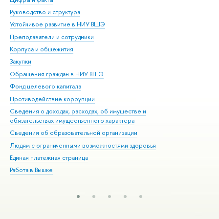
Руководство и структура
Дов
Устойчивое развитие в НИУ ВШЭ
Ол
Преподаватели и сотрудники
При
Корпуса и общежития
Вы
Закупки
При
Обращения граждан в НИУ ВШЭ
Ас
Фонд целевого капитала
До
Противодействие коррупции
Цен
Сведения о доходах, расходах, об имуществе и
Би
обязательствах имущественного характера
Об
Сведения об образовательной организации
Обр
Людям с ограниченными возможностями здоровья
Единая платежная страница
Работа в Вышке