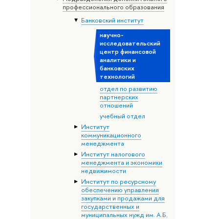
профессионального образования
Банковский институт
научно-
исследовательский
центр финансовой
аналитики и
банковских
технологий
отдел по развитию
партнерских
отношений
учебный отдел
Институт
коммуникационного
менеджмента
Институт налогового
менеджмента и экономики
недвижимости
Институт по ресурсному
обеспечению управления
закупками и продажами для
государственных и
муниципальных нужд им. А.Б.