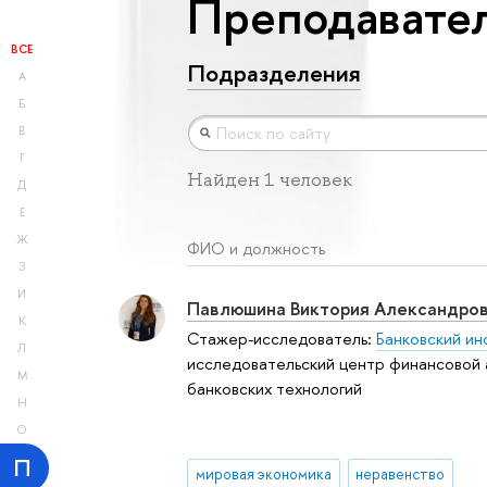
Преподавател
ВСЕ
Подразделения
А
Б
В
Г
Найден 1 человек
Д
Е
Ж
ФИО и должность
З
И
Павлюшина Виктория Александро
К
Стажер-исследователь:
Банковский ин
Л
исследовательский центр финансовой 
М
банковских технологий
Н
О
П
мировая экономика
неравенство