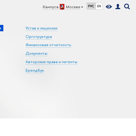
Кампус в
Москве
РУС
EN
и
Устав и лицензии
Оргструктура
Финансовая отчетность
Документы
Авторские права и патенты
Брендбук