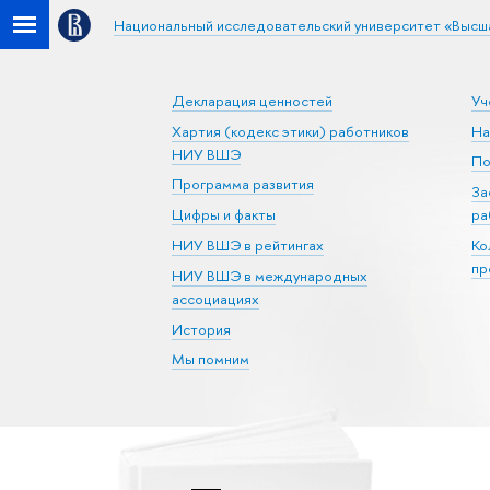
Национальный исследовательский университет «Высш
Декларация ценностей
Уч
Хартия (кодекс этики) работников
На
НИУ ВШЭ
По
Программа развития
За
Цифры и факты
ра
НИУ ВШЭ в рейтингах
Ко
пр
НИУ ВШЭ в международных
ассоциациях
История
Мы помним