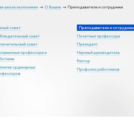
ая школа экономики»
О Вышке
Преподаватели и сотрудники
еный совет
Преподаватели и сотрудник
блюдательный совет
Почетные профессора
печительский совет
Президент
служенные профессора и
Научный руководитель
ботники
Ректор
ллегия ординарных
Профсоюз работников
офессоров