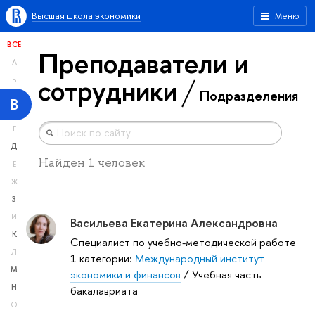
Высшая школа экономики
Меню
ВСЕ
Преподаватели и
А
сотрудники
Б
Подразделения
В
Г
Д
Найден 1 человек
Е
Ж
З
И
Васильева Екатерина Александровна
К
Специалист по учебно-методической работе
Л
1 категории:
Международный институт
М
экономики и финансов
/ Учебная часть
Н
бакалавриата
О