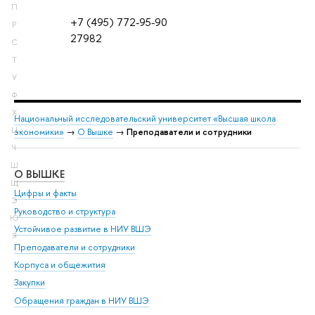
П
+7 (495) 772-95-90
Р
27982
С
Т
У
Ф
Х
Национальный исследовательский университет «Высшая школа
Ц
экономики»
→
О Вышке
→
Преподаватели и сотрудники
Ч
Ш
О ВЫШКЕ
ОБ
Щ
Цифры и факты
Ли
Э
Руководство и структура
Дов
Ю
Устойчивое развитие в НИУ ВШЭ
Ол
Я
Преподаватели и сотрудники
При
Корпуса и общежития
Вы
Закупки
При
Обращения граждан в НИУ ВШЭ
Ас