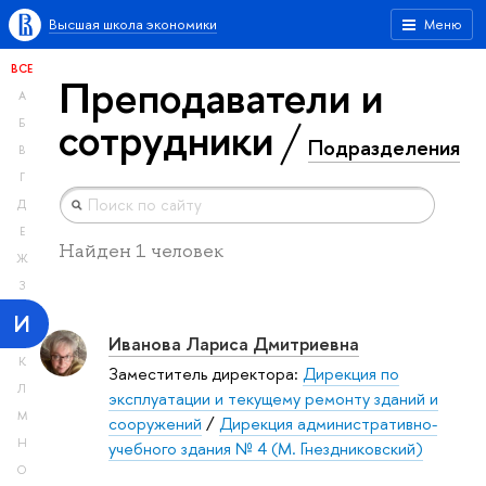
Высшая школа экономики
Меню
ВСЕ
Преподаватели и
А
сотрудники
Б
Подразделения
В
Г
Д
Е
Найден 1 человек
Ж
З
И
Иванова Лариса Дмитриевна
К
Заместитель директора:
Дирекция по
Л
эксплуатации и текущему ремонту зданий и
М
сооружений
/
Дирекция административно-
Н
учебного здания № 4 (М. Гнездниковский)
О