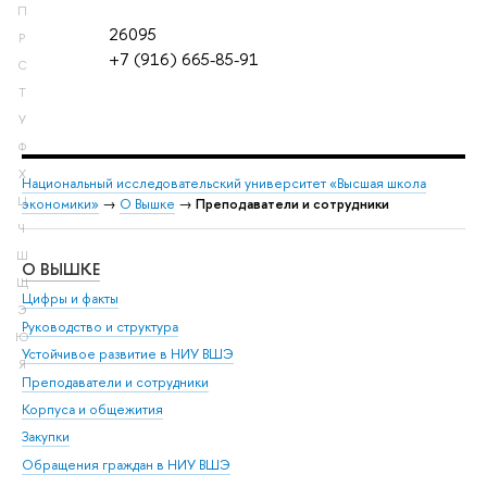
П
26095
Р
+7 (916) 665-85-91
С
Т
У
Ф
Х
Национальный исследовательский университет «Высшая школа
Ц
экономики»
→
О Вышке
→
Преподаватели и сотрудники
Ч
Ш
О ВЫШКЕ
ОБ
Щ
Цифры и факты
Ли
Э
Руководство и структура
Дов
Ю
Устойчивое развитие в НИУ ВШЭ
Ол
Я
Преподаватели и сотрудники
При
Корпуса и общежития
Вы
Закупки
При
Обращения граждан в НИУ ВШЭ
Ас