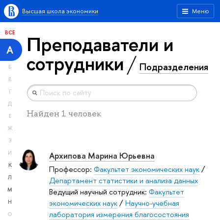
Высшая школа экономики
Меню
ВСЕ
Преподаватели и
А
сотрудники
Подразделения
Б
В
Г
Д
Найден 1 человек
Е
Ж
З
И
Архипова Марина Юрьевна
К
Профессор:
Факультет экономических наук
/
Л
Департамент статистики и анализа данных
М
Ведущий научный сотрудник:
Факультет
экономических наук
/
Научно-учебная
Н
лаборатория измерения благосостояния
О