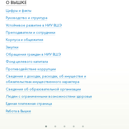
О ВЫШКЕ
ОБ
Цифры и факты
Ли
Руководство и структура
Дов
Устойчивое развитие в НИУ ВШЭ
Ол
Преподаватели и сотрудники
При
Корпуса и общежития
Вы
Закупки
При
Обращения граждан в НИУ ВШЭ
Ас
Фонд целевого капитала
До
Противодействие коррупции
Цен
Сведения о доходах, расходах, об имуществе и
Би
обязательствах имущественного характера
Об
Сведения об образовательной организации
Обр
Людям с ограниченными возможностями здоровья
Единая платежная страница
Работа в Вышке