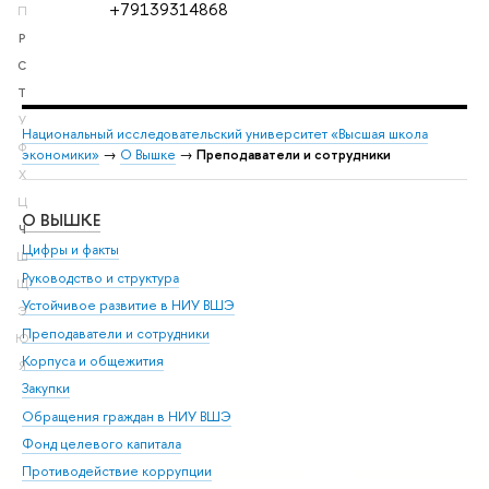
+79139314868
П
Р
С
Т
У
Национальный исследовательский университет «Высшая школа
Ф
экономики»
→
О Вышке
→
Преподаватели и сотрудники
Х
Ц
О ВЫШКЕ
ОБ
Ч
Цифры и факты
Ли
Ш
Руководство и структура
Дов
Щ
Устойчивое развитие в НИУ ВШЭ
Ол
Э
Преподаватели и сотрудники
При
Ю
Корпуса и общежития
Вы
Я
Закупки
При
Обращения граждан в НИУ ВШЭ
Ас
Фонд целевого капитала
До
Противодействие коррупции
Цен