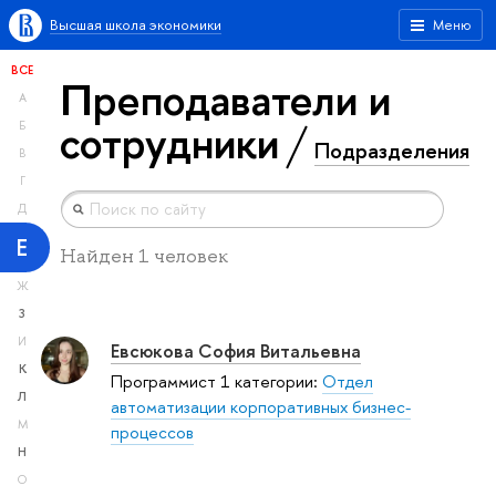
Высшая школа экономики
Меню
ВСЕ
Преподаватели и
А
сотрудники
Б
Подразделения
В
Г
Д
Е
Найден 1 человек
Ж
З
И
Евсюкова София Витальевна
К
Программист 1 категории:
Отдел
Л
автоматизации корпоративных бизнес-
М
процессов
Н
О