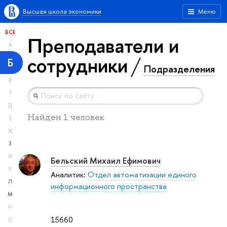
Высшая школа экономики
Меню
ВСЕ
Преподаватели и
А
сотрудники
Б
Подразделения
В
Г
Д
Найден 1 человек
Е
Ж
З
И
Бельский Михаил Ефимович
К
Аналитик:
Отдел автоматизации единого
Л
информационного пространства
М
Н
15660
О