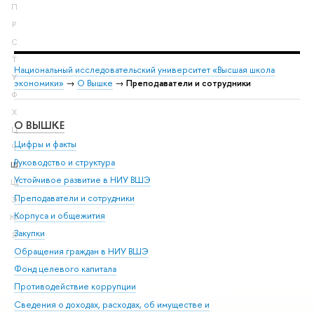
П
Р
С
Т
Национальный исследовательский университет «Высшая школа
У
экономики»
→
О Вышке
→
Преподаватели и сотрудники
Ф
Х
О ВЫШКЕ
ОБ
Ц
Цифры и факты
Ли
Ч
Руководство и структура
Дов
Ш
Устойчивое развитие в НИУ ВШЭ
Ол
Щ
Преподаватели и сотрудники
При
Э
Корпуса и общежития
Вы
Ю
Закупки
При
Я
Обращения граждан в НИУ ВШЭ
Ас
Фонд целевого капитала
До
Противодействие коррупции
Цен
Сведения о доходах, расходах, об имуществе и
Би