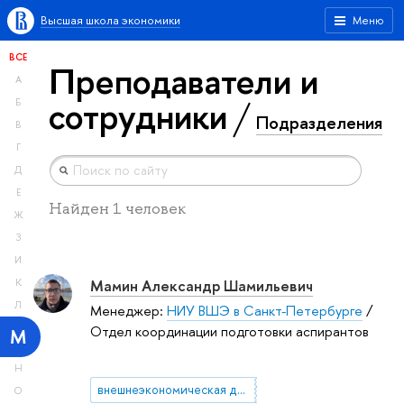
Высшая школа экономики
Меню
ВСЕ
Преподаватели и
А
сотрудники
Б
Подразделения
В
Г
Д
Е
Найден 1 человек
Ж
З
И
Мамин Александр Шамильевич
К
Л
Менеджер:
НИУ ВШЭ в Санкт-Петербурге
/
Отдел координации подготовки аспирантов
М
Н
внешнеэкономическая деятельность предприятий
О