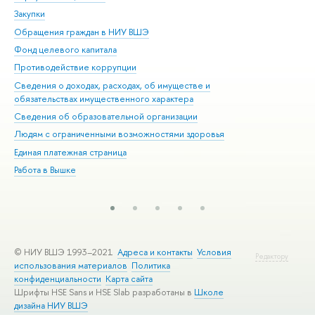
Закупки
При
Обращения граждан в НИУ ВШЭ
Ас
Фонд целевого капитала
До
Противодействие коррупции
Цен
Сведения о доходах, расходах, об имуществе и
Би
обязательствах имущественного характера
Об
Сведения об образовательной организации
Обр
Людям с ограниченными возможностями здоровья
Единая платежная страница
Работа в Вышке
© НИУ ВШЭ 1993–2021
Адреса и контакты
Условия
Редактору
использования материалов
Политика
конфиденциальности
Карта сайта
Шрифты HSE Sans и HSE Slab разработаны в
Школе
дизайна НИУ ВШЭ