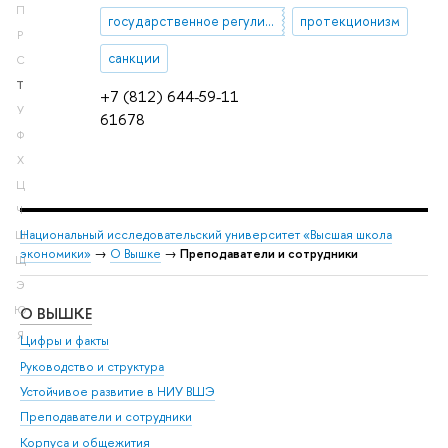
П
государственное регулирование внешнеэкономических связей
протекционизм
Р
санкции
С
Т
+7 (812) 644-59-11
У
61678
Ф
Х
Ц
Ч
Национальный исследовательский университет «Высшая школа
Ш
экономики»
→
О Вышке
→
Преподаватели и сотрудники
Щ
Э
О ВЫШКЕ
ОБ
Ю
Я
Цифры и факты
Ли
Руководство и структура
Дов
Устойчивое развитие в НИУ ВШЭ
Ол
Преподаватели и сотрудники
При
Корпуса и общежития
Вы