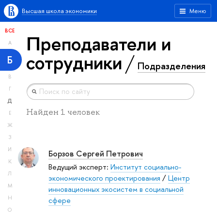
Высшая школа экономики
Меню
ВСЕ
Преподаватели и
А
сотрудники
Б
Подразделения
В
Г
Д
Найден 1 человек
Е
Ж
З
И
Борзов Сергей Петрович
К
Ведущий эксперт:
Институт социально-
Л
экономического проектирования
/
Центр
М
инновационных экосистем в социальной
Н
сфере
О