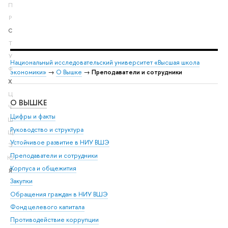
П
Р
С
Т
У
Национальный исследовательский университет «Высшая школа
Ф
экономики»
→
О Вышке
→
Преподаватели и сотрудники
Х
Ц
О ВЫШКЕ
ОБ
Ч
Цифры и факты
Ли
Ш
Руководство и структура
Дов
Щ
Устойчивое развитие в НИУ ВШЭ
Ол
Э
Преподаватели и сотрудники
При
Ю
Корпуса и общежития
Вы
Я
Закупки
При
Обращения граждан в НИУ ВШЭ
Ас
Фонд целевого капитала
До
Противодействие коррупции
Цен