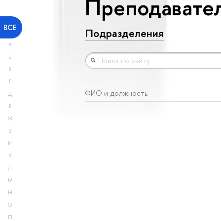
Преподавател
ВСЕ
Подразделения
А
Б
В
Г
ФИО и должность
Д
Е
Ж
З
И
К
Л
М
Н
О
П