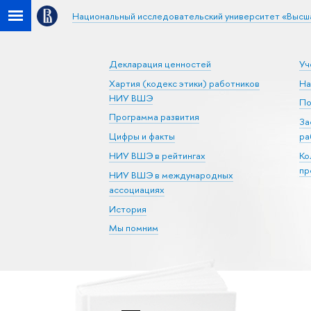
Национальный исследовательский университет «Высш
Декларация ценностей
Уч
Хартия (кодекс этики) работников
На
НИУ ВШЭ
По
Программа развития
За
Цифры и факты
ра
НИУ ВШЭ в рейтингах
Ко
пр
НИУ ВШЭ в международных
ассоциациях
История
Мы помним