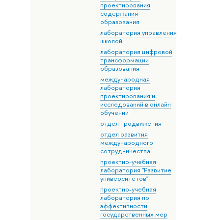
проектирования
содержания
образования
лаборатория управления
школой
лаборатория цифровой
трансформации
образования
международная
лаборатория
проектирования и
исследований в онлайн
обучении
отдел продвижения
отдел развития
международного
сотрудничества
проектно-учебная
лаборатория "Развитие
университетов"
проектно-учебная
лаборатория по
эффективности
государственных мер