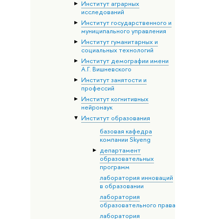
Институт аграрных
исследований
Институт государственного и
муниципального управления
Институт гуманитарных и
социальных технологий
Институт демографии имени
А.Г. Вишневского
Институт занятости и
профессий
Институт когнитивных
нейронаук
Институт образования
базовая кафедра
компании Skyeng
департамент
образовательных
программ
лаборатория инноваций
в образовании
лаборатория
образовательного права
лаборатория