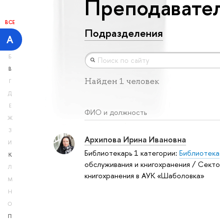
Преподавател
ВСЕ
Подразделения
А
Б
В
Найден 1 человек
Г
Д
Е
ФИО и должность
Ж
З
Архипова Ирина Ивановна
И
Библиотекарь 1 категории:
Библиотека
К
обслуживания и книгохранения / Сект
Л
книгохранения в АУК «Шаболовка»
М
Н
О
П