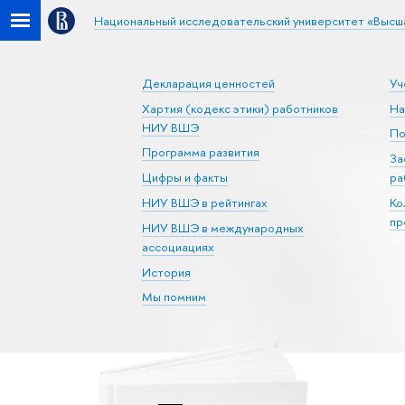
Национальный исследовательский университет «Высш
Декларация ценностей
Уч
Хартия (кодекс этики) работников
На
НИУ ВШЭ
По
Программа развития
За
Цифры и факты
ра
НИУ ВШЭ в рейтингах
Ко
пр
НИУ ВШЭ в международных
ассоциациях
История
Мы помним