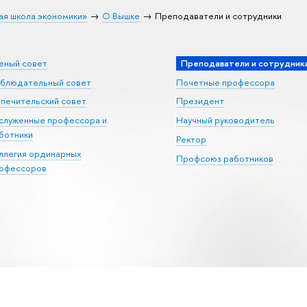
ая школа экономики»
О Вышке
Преподаватели и сотрудники
еный совет
Преподаватели и сотрудник
блюдательный совет
Почетные профессора
печительский совет
Президент
служенные профессора и
Научный руководитель
ботники
Ректор
ллегия ординарных
Профсоюз работников
офессоров