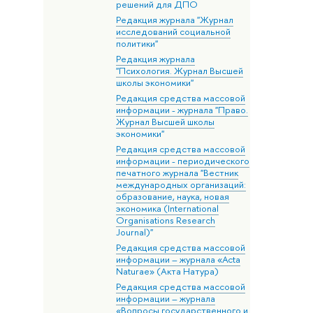
решений для ДПО
Редакция журнала "Журнал
исследований социальной
политики"
Редакция журнала
"Психология. Журнал Высшей
школы экономики"
Редакция средства массовой
информации - журнала "Право.
Журнал Высшей школы
экономики"
Редакция средства массовой
информации - периодического
печатного журнала "Вестник
международных организаций:
образование, наука, новая
экономика (International
Organisations Research
Journal)"
Редакция средства массовой
информации – журнала «Acta
Naturae» (Акта Натура)
Редакция средства массовой
информации – журнала
«Вопросы государственного и