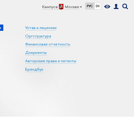
Кампус в
Москве
РУС
EN
и
Устав и лицензии
Оргструктура
Финансовая отчетность
Документы
Авторские права и патенты
Брендбук