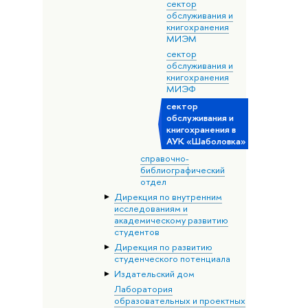
сектор
обслуживания и
книгохранения
МИЭМ
сектор
обслуживания и
книгохранения
МИЭФ
сектор
обслуживания и
книгохранения в
АУК «Шаболовка»
справочно-
библиографический
отдел
Дирекция по внутренним
исследованиям и
академическому развитию
студентов
Дирекция по развитию
студенческого потенциала
Издательский дом
Лаборатория
образовательных и проектных