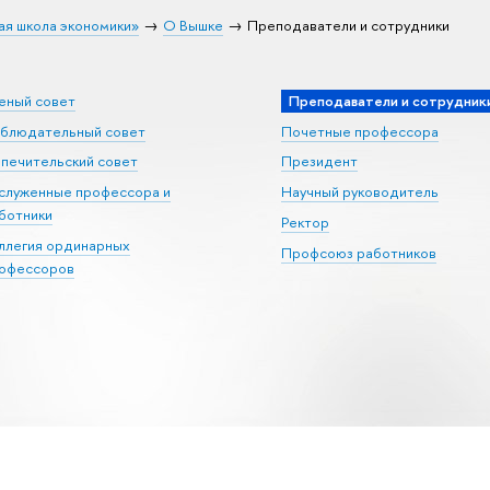
ая школа экономики»
О Вышке
Преподаватели и сотрудники
еный совет
Преподаватели и сотрудник
блюдательный совет
Почетные профессора
печительский совет
Президент
служенные профессора и
Научный руководитель
ботники
Ректор
ллегия ординарных
Профсоюз работников
офессоров