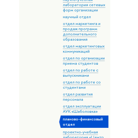
лаборатория сетевых
форм организации
научный отдел
отдел маркетинга и
продаж программ
дополнительного
образования
отдел маркетинговых
коммуникаций
отдел по организации
приема студентов
отдел по работе с
выпускниками
отдел по работе со
студентами
отдел развития
персонала
отдел эксплуатации
АУК «Шаболовка»
планово-финансовый
отдел
проектно-учебная
лаборатория «Центр