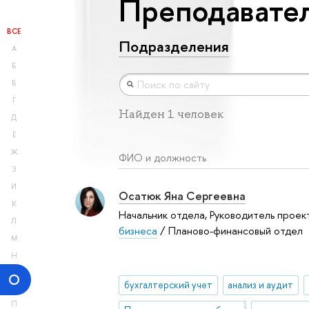
Преподавател
ВСЕ
Подразделения
А
Б
В
Г
Найден 1 человек
Д
Е
Ж
ФИО и должность
З
И
Осатюк Яна Сергеевна
К
Начальник отдела, Руководитель проек
Л
бизнеса
/ Планово-финансовый отдел
М
Н
О
бухгалтерский учет
анализ и аудит
П