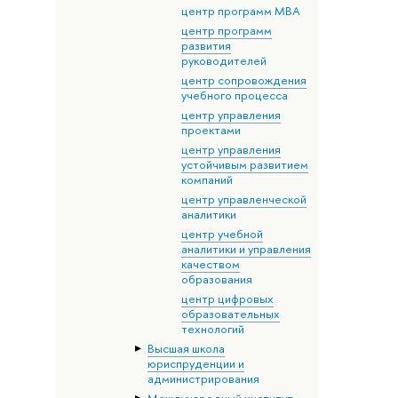
центр программ МВА
центр программ
развития
руководителей
центр сопровождения
учебного процесса
центр управления
проектами
центр управления
устойчивым развитием
компаний
центр управленческой
аналитики
центр учебной
аналитики и управления
качеством
образования
центр цифровых
образовательных
технологий
Высшая школа
юриспруденции и
администрирования
Международный институт