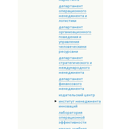
департамент
операционного
менеджмента и
логистики
департамент
организационного
поведения и
управления
человеческими
ресурсами
департамент
стратегического и
международного
менеджмента
департамент
финансового
менеджмента
издательский центр
институт менеджмента
инноваций
лаборатория
операционной
эффективности
научно-учебная