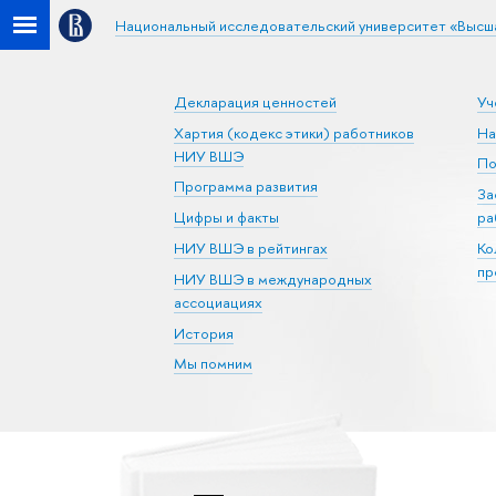
Национальный исследовательский университет «Высш
Декларация ценностей
Уч
Хартия (кодекс этики) работников
На
НИУ ВШЭ
По
Программа развития
За
Цифры и факты
ра
НИУ ВШЭ в рейтингах
Ко
пр
НИУ ВШЭ в международных
ассоциациях
История
Мы помним