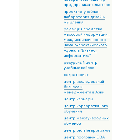
предпринимательства»
проектно-учебная
лаборатория дизайн-
мышления
редакция средства
массовой информации -
междисциплинарного
научно-практического
журнала "Бизнес-
информатика"
ресурсный центр
учебных кейсов
секретариат
центр исследований
бизнеса и
менеджмента в Азии
центр карьеры
центр корпоративного
обучения
центр международных
обменов
центр онлайн программ
центр программ DВА