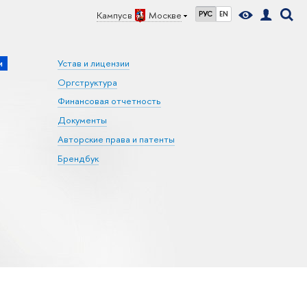
Кампус в
Москве
РУС
EN
и
Устав и лицензии
Оргструктура
Финансовая отчетность
Документы
Авторские права и патенты
Брендбук