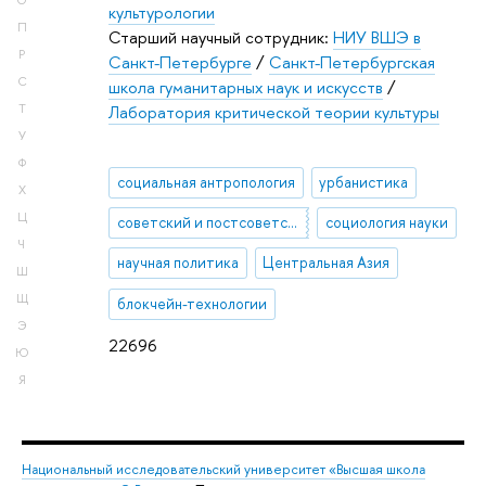
О
культурологии
П
Старший научный сотрудник:
НИУ ВШЭ в
Р
Санкт-Петербурге
/
Санкт-Петербургская
С
школа гуманитарных наук и искусств
/
Лаборатория критической теории культуры
Т
У
Ф
социальная антропология
урбанистика
Х
Ц
советский и постсоветский период
социология науки
Ч
научная политика
Центральная Азия
Ш
Щ
блокчейн-технологии
Э
22696
Ю
Я
Национальный исследовательский университет «Высшая школа