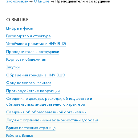
экономики»
→
О Вышке
→
Преподаватели и сотрудники
О ВЫШКЕ
ОБ
Цифры и факты
Ли
Руководство и структура
Дов
Устойчивое развитие в НИУ ВШЭ
Ол
Преподаватели и сотрудники
При
Корпуса и общежития
Вы
Закупки
При
Обращения граждан в НИУ ВШЭ
Ас
Фонд целевого капитала
До
Противодействие коррупции
Цен
Сведения о доходах, расходах, об имуществе и
Би
обязательствах имущественного характера
Об
Сведения об образовательной организации
Обр
Людям с ограниченными возможностями здоровья
Единая платежная страница
Работа в Вышке