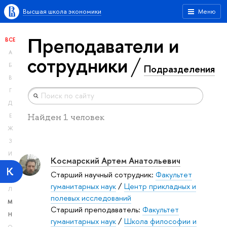
Высшая школа экономики
Меню
Преподаватели и
ВСЕ
А
сотрудники
Б
Подразделения
В
Г
Д
Найден 1 человек
Е
Ж
З
И
Космарский Артем Анатольевич
К
Старший научный сотрудник:
Факультет
гуманитарных наук
/
Центр прикладных и
Л
полевых исследований
М
Старший преподаватель:
Факультет
Н
гуманитарных наук
/
Школа философии и