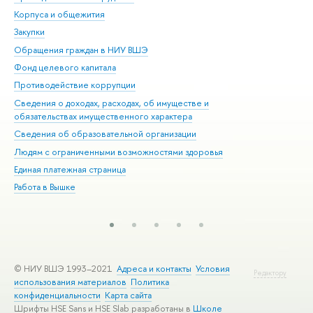
Корпуса и общежития
Вы
Закупки
При
Обращения граждан в НИУ ВШЭ
Ас
Фонд целевого капитала
До
Противодействие коррупции
Цен
Сведения о доходах, расходах, об имуществе и
Би
обязательствах имущественного характера
Об
Сведения об образовательной организации
Обр
Людям с ограниченными возможностями здоровья
Единая платежная страница
Работа в Вышке
© НИУ ВШЭ 1993–2021
Адреса и контакты
Условия
Редактору
использования материалов
Политика
конфиденциальности
Карта сайта
Шрифты HSE Sans и HSE Slab разработаны в
Школе