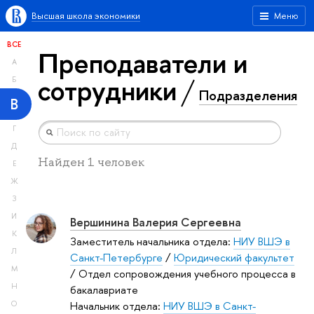
Высшая школа экономики
Меню
ВСЕ
Преподаватели и
А
сотрудники
Б
Подразделения
В
Г
Д
Найден 1 человек
Е
Ж
З
И
Вершинина Валерия Сергеевна
К
Заместитель начальника отдела:
НИУ ВШЭ в
Л
Санкт-Петербурге
/
Юридический факультет
М
/ Отдел сопровождения учебного процесса в
Н
бакалавриате
Начальник отдела:
НИУ ВШЭ в Санкт-
О