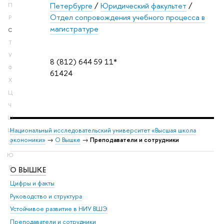
Петербурге
/
Юридический факультет
/
П
Отдел сопровождения учебного процесса в
Р
магистратуре
С
Т
У
8 (812) 644 59 11*
Ф
61424
Х
Ц
Ч
Ш
Национальный исследовательский университет «Высшая школа
Щ
экономики»
→
О Вышке
→
Преподаватели и сотрудники
Э
Ю
Я
О ВЫШКЕ
ОБ
Цифры и факты
Ли
Руководство и структура
Дов
Устойчивое развитие в НИУ ВШЭ
Ол
Преподаватели и сотрудники
При