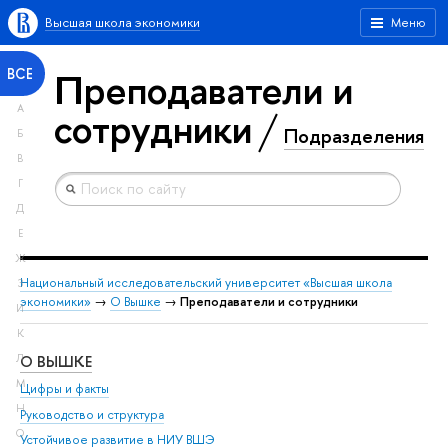
Высшая школа экономики
Меню
Преподаватели и
ВСЕ
А
сотрудники
Подразделения
Б
В
Г
Д
Е
Ж
Национальный исследовательский университет «Высшая школа
З
экономики»
→
О Вышке
→
Преподаватели и сотрудники
И
К
О ВЫШКЕ
ОБ
Л
М
Цифры и факты
Ли
Н
Руководство и структура
Дов
О
Устойчивое развитие в НИУ ВШЭ
Ол