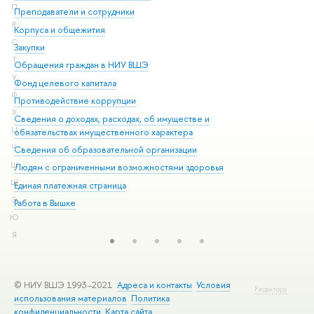
П
Преподаватели и сотрудники
При
Р
Корпуса и общежития
Вы
С
Закупки
При
Т
Обращения граждан в НИУ ВШЭ
Ас
У
Фонд целевого капитала
До
Ф
Противодействие коррупции
Цен
Х
Сведения о доходах, расходах, об имуществе и
Би
Ц
обязательствах имущественного характера
Об
Ч
Сведения об образовательной организации
Обр
Ш
Людям с ограниченными возможностями здоровья
Щ
Единая платежная страница
Э
Работа в Вышке
Ю
Я
© НИУ ВШЭ 1993–2021
Адреса и контакты
Условия
Редактору
использования материалов
Политика
конфиденциальности
Карта сайта