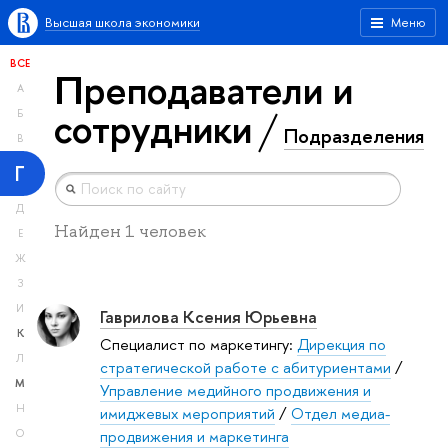
Высшая школа экономики
Меню
ВСЕ
Преподаватели и
А
сотрудники
Б
Подразделения
В
Г
Д
Найден 1 человек
Е
Ж
З
И
Гаврилова Ксения Юрьевна
К
Специалист по маркетингу:
Дирекция по
Л
стратегической работе с абитуриентами
/
М
Управление медийного продвижения и
Н
имиджевых мероприятий
/
Отдел медиа-
продвижения и маркетинга
О