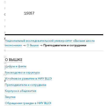
П
Р
15057
С
Т
У
Ф
Х
Национальный исследовательский университет «Высшая школа
Ц
экономики»
→
О Вышке
→
Преподаватели и сотрудники
Ч
Ш
О ВЫШКЕ
ОБ
Щ
Цифры и факты
Ли
Э
Руководство и структура
Дов
Ю
Устойчивое развитие в НИУ ВШЭ
Ол
Я
Преподаватели и сотрудники
При
Корпуса и общежития
Вы
Закупки
При
Обращения граждан в НИУ ВШЭ
Ас