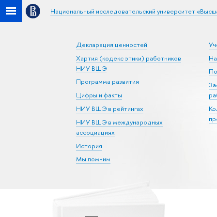
Национальный исследовательский университет «Высш
Декларация ценностей
Уч
Хартия (кодекс этики) работников
На
НИУ ВШЭ
По
Программа развития
За
Цифры и факты
ра
НИУ ВШЭ в рейтингах
Ко
пр
НИУ ВШЭ в международных
ассоциациях
История
Мы помним