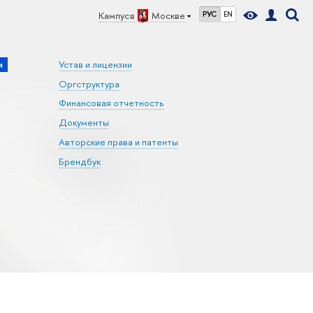
Кампус в
Москве
РУС
EN
и
Устав и лицензии
Оргструктура
Финансовая отчетность
Документы
Авторские права и патенты
Брендбук