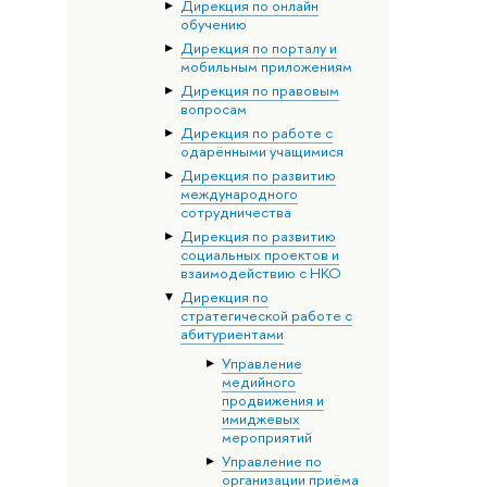
Дирекция по онлайн
обучению
Дирекция по порталу и
мобильным приложениям
Дирекция по правовым
вопросам
Дирекция по работе с
одарёнными учащимися
Дирекция по развитию
международного
сотрудничества
Дирекция по развитию
социальных проектов и
взаимодействию с НКО
Дирекция по
стратегической работе с
абитуриентами
Управление
медийного
продвижения и
имиджевых
мероприятий
Управление по
организации приёма