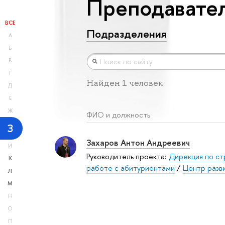
Преподавател
ВСЕ
Подразделения
А
Б
В
Г
Найден 1 человек
Д
Е
Ж
ФИО и должность
З
Захаров Антон Андреевич
И
Руководитель проекта:
Дирекция по ст
К
работе с абитуриентами
/
Центр разв
Л
М
Н
О
П