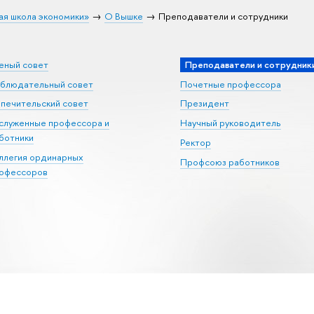
ая школа экономики»
О Вышке
Преподаватели и сотрудники
еный совет
Преподаватели и сотрудник
блюдательный совет
Почетные профессора
печительский совет
Президент
служенные профессора и
Научный руководитель
ботники
Ректор
ллегия ординарных
Профсоюз работников
офессоров