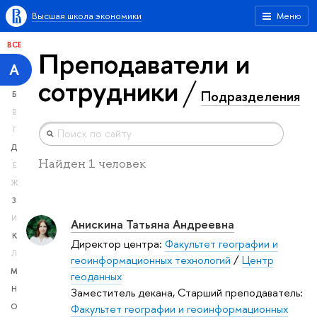
Высшая школа экономики
Меню
ВСЕ
Преподаватели и
А
сотрудники
Подразделения
Б
В
Г
Д
Найден 1 человек
Е
Ж
З
И
Анискина Татьяна Андреевна
К
Директор центра:
Факультет географии и
Л
геоинформационных технологий
/
Центр
М
геоданных
Н
Заместитель декана, Старший преподаватель:
Факультет географии и геоинформационных
О