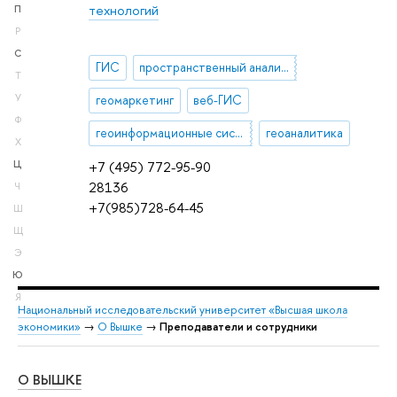
технологий
П
Р
С
ГИС
пространственный анализ и визуализация
Т
У
геомаркетинг
веб-ГИС
Ф
геоинформационные системы
геоаналитика
Х
Ц
+7 (495) 772-95-90
28136
Ч
+7(985)728-64-45
Ш
Щ
Э
Ю
Я
Национальный исследовательский университет «Высшая школа
экономики»
→
О Вышке
→
Преподаватели и сотрудники
О ВЫШКЕ
ОБ