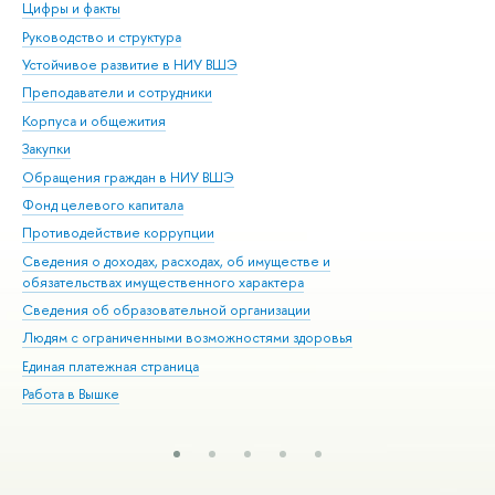
Цифры и факты
Ли
Руководство и структура
Дов
Устойчивое развитие в НИУ ВШЭ
Ол
Преподаватели и сотрудники
При
Корпуса и общежития
Вы
Закупки
При
Обращения граждан в НИУ ВШЭ
Ас
Фонд целевого капитала
До
Противодействие коррупции
Цен
Сведения о доходах, расходах, об имуществе и
Би
обязательствах имущественного характера
Об
Сведения об образовательной организации
Обр
Людям с ограниченными возможностями здоровья
Единая платежная страница
Работа в Вышке