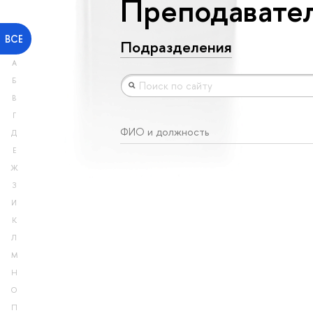
Преподавател
ВСЕ
Подразделения
А
Б
В
Г
ФИО и должность
Д
Е
Ж
З
И
К
Л
М
Н
О
П