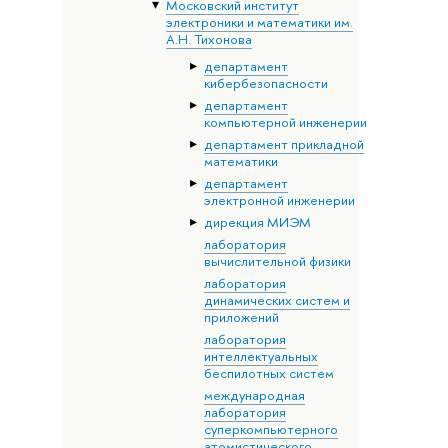
Московский институт
электроники и математики им.
А.Н. Тихонова
департамент
кибербезопасности
департамент
компьютерной инженерии
департамент прикладной
математики
департамент
электронной инженерии
дирекция МИЭМ
лаборатория
вычислительной физики
лаборатория
динамических систем и
приложений
лаборатория
интеллектуальных
беспилотных систем
международная
лаборатория
суперкомпьютерного
атомистического