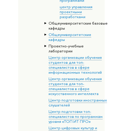
программами
центр управления
проектными
разработками
Общеуниверситетские базовые
кафедры
Общеуниверситетские
кафедры
Проектно-учебные
лаборатории
Центр организации обучения
студентов для топ-
специалистов в сфере
информационных технологий
Центр организации обучения
студентов для топ-
специалистов в сфере
искусственного интеллекта
Центр подготовки иностранных
слушателей
Центр подготовки топ-
специалистов по программам
уровня «ТОП ИТ ПРО»
Центр цифровых культур и