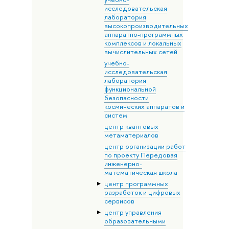
исследовательская
лаборатория
высокопроизводительных
аппаратно-программных
комплексов и локальных
вычислительных сетей
учебно-
исследовательская
лаборатория
функциональной
безопасности
космических аппаратов и
систем
центр квантовых
метаматериалов
центр организации работ
по проекту Передовая
инженерно-
математическая школа
центр программных
разработок и цифровых
сервисов
центр управления
образовательными