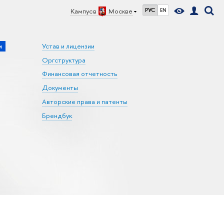
Кампус в
Москве
РУС
EN
и
Устав и лицензии
Оргструктура
Финансовая отчетность
Документы
Авторские права и патенты
Брендбук