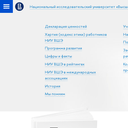
Национальный исследовательский университет «Высш
Декларация ценностей
Уч
Хартия (кодекс этики) работников
На
НИУ ВШЭ
По
Программа развития
За
Цифры и факты
ра
НИУ ВШЭ в рейтингах
Ко
пр
НИУ ВШЭ в международных
ассоциациях
История
Мы помним