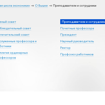
ая школа экономики»
О Вышке
Преподаватели и сотрудники
еный совет
Преподаватели и сотрудник
блюдательный совет
Почетные профессора
печительский совет
Президент
служенные профессора и
Научный руководитель
ботники
Ректор
ллегия ординарных
Профсоюз работников
офессоров