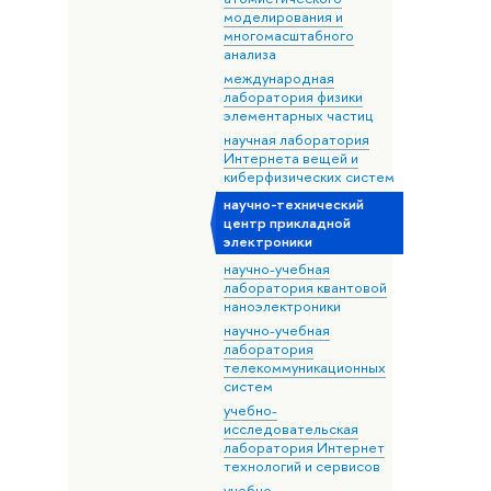
моделирования и
многомасштабного
анализа
международная
лаборатория физики
элементарных частиц
научная лаборатория
Интернета вещей и
киберфизических систем
научно-технический
центр прикладной
электроники
научно-учебная
лаборатория квантовой
наноэлектроники
научно-учебная
лаборатория
телекоммуникационных
систем
учебно-
исследовательская
лаборатория Интернет
технологий и сервисов
учебно-