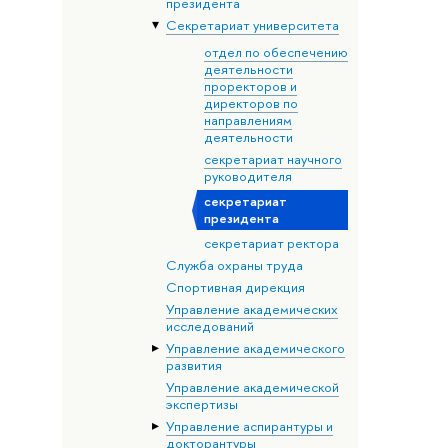
президента
Секретариат университета
отдел по обеспечению
деятельности
проректоров и
директоров по
направлениям
деятельности
секретариат научного
руководителя
секретариат
президента
секретариат ректора
Служба охраны труда
Спортивная дирекция
Управление академических
исследований
Управление академического
развития
Управление академической
экспертизы
Управление аспирантуры и
докторантуры