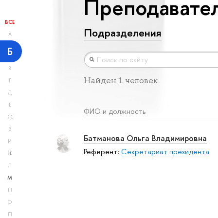
Преподавател
ВСЕ
Подразделения
А
Б
В
Найден 1 человек
Г
Д
Е
ФИО и должность
Ж
З
Батманова Ольга Владимировна
И
Референт:
Секретариат президента
К
Л
М
Н
О
П