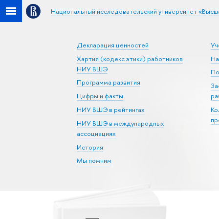
Национальный исследовательский университет «Высш
Декларация ценностей
Уч
Хартия (кодекс этики) работников
На
НИУ ВШЭ
По
Программа развития
За
Цифры и факты
ра
НИУ ВШЭ в рейтингах
Ко
пр
НИУ ВШЭ в международных
ассоциациях
История
Мы помним