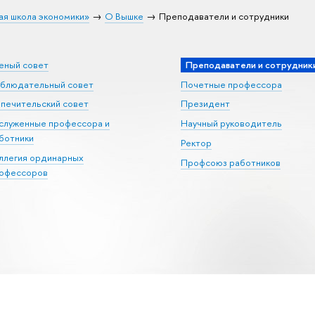
ая школа экономики»
О Вышке
Преподаватели и сотрудники
еный совет
Преподаватели и сотрудник
блюдательный совет
Почетные профессора
печительский совет
Президент
служенные профессора и
Научный руководитель
ботники
Ректор
ллегия ординарных
Профсоюз работников
офессоров