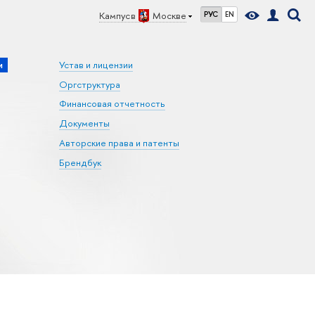
Кампус в
Москве
РУС
EN
и
Устав и лицензии
Оргструктура
Финансовая отчетность
Документы
Авторские права и патенты
Брендбук