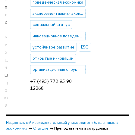
О
поведенческая экономика
П
экспериментальная экономика
Р
С
социальный статус
Т
инновационное поведение предприятий
У
Ф
устойчивое развитие
ESG
Х
открытые инновации
Ц
Ч
организационная структура
Ш
+7 (495) 772-95-90
Щ
12268
Э
Ю
Я
Национальный исследовательский университет «Высшая школа
экономики»
→
О Вышке
→
Преподаватели и сотрудники