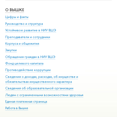
О ВЫШКЕ
ОБ
Цифры и факты
Ли
Руководство и структура
Дов
Устойчивое развитие в НИУ ВШЭ
Ол
Преподаватели и сотрудники
При
Корпуса и общежития
Вы
Закупки
При
Обращения граждан в НИУ ВШЭ
Ас
Фонд целевого капитала
До
Противодействие коррупции
Цен
Сведения о доходах, расходах, об имуществе и
Би
обязательствах имущественного характера
Об
Сведения об образовательной организации
Обр
Людям с ограниченными возможностями здоровья
Единая платежная страница
Работа в Вышке