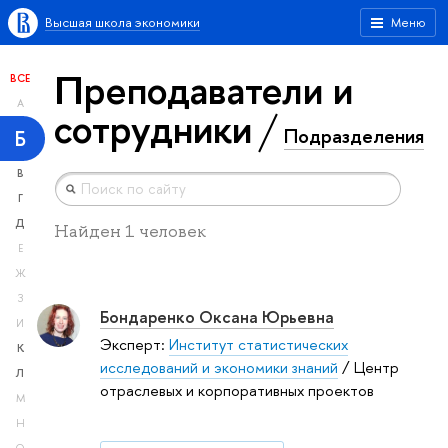
Высшая школа экономики
Меню
Преподаватели и
ВСЕ
А
сотрудники
Подразделения
Б
В
Г
Д
Найден 1 человек
Е
Ж
З
Бондаренко Оксана Юрьевна
И
Эксперт:
Институт статистических
К
исследований и экономики знаний
/ Центр
Л
отраслевых и корпоративных проектов
М
Н