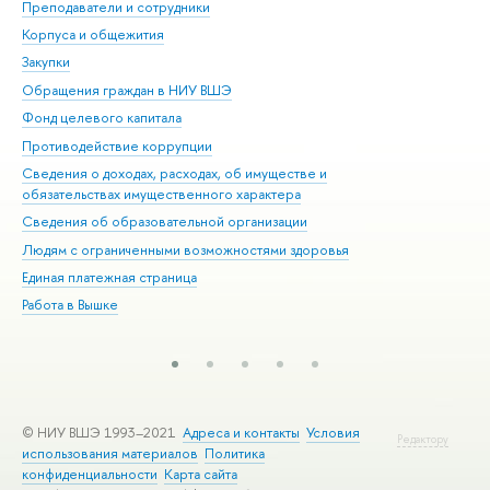
Преподаватели и сотрудники
При
Корпуса и общежития
Вы
Закупки
При
Обращения граждан в НИУ ВШЭ
Ас
Фонд целевого капитала
До
Противодействие коррупции
Цен
Сведения о доходах, расходах, об имуществе и
Би
обязательствах имущественного характера
Об
Сведения об образовательной организации
Обр
Людям с ограниченными возможностями здоровья
Единая платежная страница
Работа в Вышке
© НИУ ВШЭ 1993–2021
Адреса и контакты
Условия
Редактору
использования материалов
Политика
конфиденциальности
Карта сайта