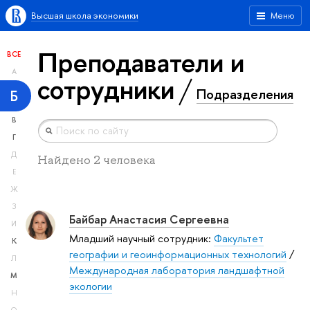
Высшая школа экономики
Меню
Преподаватели и
ВСЕ
А
сотрудники
Подразделения
Б
В
Г
Д
Найдено 2 человека
Е
Ж
З
Байбар Анастасия Сергеевна
И
Младший научный сотрудник:
Факультет
К
географии и геоинформационных технологий
/
Л
Международная лаборатория ландшафтной
М
экологии
Н