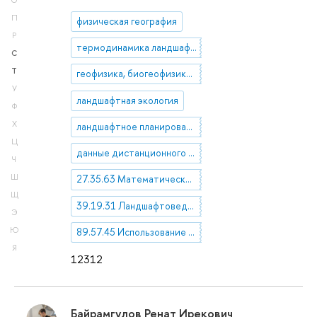
О
П
физическая география
Р
термодинамика ландшафта, экосистем
С
Т
геофизика, биогеофизика ландшафта
У
ландшафтная экология
Ф
Х
ландшафтное планирование
Ц
данные дистанционного зондирования
Ч
Ш
27.35.63 Математические модели геофизики и метеорологии
Щ
39.19.31 Ландшафтоведение
Э
Ю
89.57.45 Использование аэрокосмической информации
Я
12312
Байрамгулов Ренат Ирекович