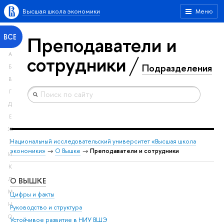
Высшая школа экономики
Меню
Преподаватели и
ВСЕ
А
сотрудники
Подразделения
Б
В
Г
Д
Е
Ж
Национальный исследовательский университет «Высшая школа
З
экономики»
→
О Вышке
→
Преподаватели и сотрудники
И
К
О ВЫШКЕ
ОБ
Л
М
Цифры и факты
Ли
Н
Руководство и структура
Дов
О
Устойчивое развитие в НИУ ВШЭ
Ол