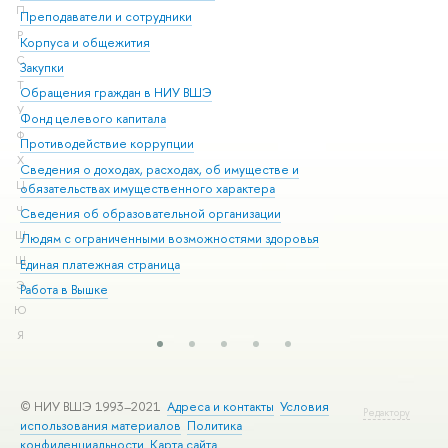
П
Преподаватели и сотрудники
При
Р
Корпуса и общежития
Вы
С
Закупки
При
Т
Обращения граждан в НИУ ВШЭ
Ас
У
Фонд целевого капитала
До
Ф
Противодействие коррупции
Цен
Х
Сведения о доходах, расходах, об имуществе и
Би
Ц
обязательствах имущественного характера
Об
Ч
Сведения об образовательной организации
Обр
Ш
Людям с ограниченными возможностями здоровья
Щ
Единая платежная страница
Э
Работа в Вышке
Ю
Я
© НИУ ВШЭ 1993–2021
Адреса и контакты
Условия
Редактору
использования материалов
Политика
конфиденциальности
Карта сайта