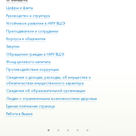
Цифры и факты
Ли
Руководство и структура
Дов
Устойчивое развитие в НИУ ВШЭ
Ол
Преподаватели и сотрудники
При
Корпуса и общежития
Вы
Закупки
При
Обращения граждан в НИУ ВШЭ
Ас
Фонд целевого капитала
До
Противодействие коррупции
Цен
Сведения о доходах, расходах, об имуществе и
Би
обязательствах имущественного характера
Об
Сведения об образовательной организации
Обр
Людям с ограниченными возможностями здоровья
Единая платежная страница
Работа в Вышке