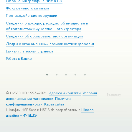
Обращения граждан в НИУ ВШЭ
Ас
Фонд целевого капитала
До
Противодействие коррупции
Цен
Сведения о доходах, расходах, об имуществе и
Би
обязательствах имущественного характера
Об
Сведения об образовательной организации
Обр
Людям с ограниченными возможностями здоровья
Единая платежная страница
Работа в Вышке
© НИУ ВШЭ 1993–2021
Адреса и контакты
Условия
Редактору
использования материалов
Политика
конфиденциальности
Карта сайта
Шрифты HSE Sans и HSE Slab разработаны в
Школе
дизайна НИУ ВШЭ