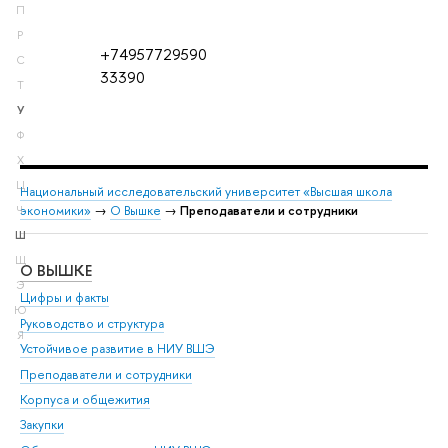
П
Р
+74957729590
С
33390
Т
У
Ф
Х
Ц
Национальный исследовательский университет «Высшая школа
экономики»
→
О Вышке
→
Преподаватели и сотрудники
Ч
Ш
Щ
О ВЫШКЕ
ОБ
Э
Цифры и факты
Ли
Ю
Руководство и структура
Дов
Я
Устойчивое развитие в НИУ ВШЭ
Ол
Преподаватели и сотрудники
При
Корпуса и общежития
Вы
Закупки
При