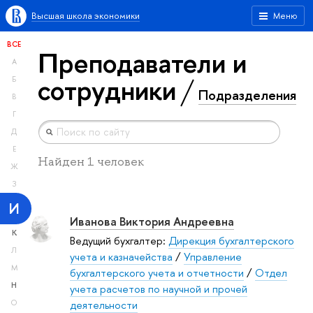
Высшая школа экономики
Меню
ВСЕ
Преподаватели и
А
сотрудники
Б
Подразделения
В
Г
Д
Е
Найден 1 человек
Ж
З
И
Иванова Виктория Андреевна
К
Ведущий бухгалтер:
Дирекция бухгалтерского
Л
учета и казначейства
/
Управление
М
бухгалтерского учета и отчетности
/
Отдел
Н
учета расчетов по научной и прочей
деятельности
О