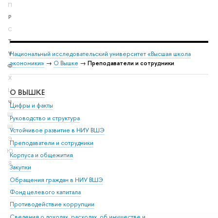
П
Р
С
Т
Национальный исследовательский университет «Высшая школа
У
экономики»
→
О Вышке
→
Преподаватели и сотрудники
Ф
Х
Ц
О ВЫШКЕ
ОБ
Ч
Цифры и факты
Ли
Ш
Руководство и структура
Дов
Щ
Устойчивое развитие в НИУ ВШЭ
Ол
Э
Преподаватели и сотрудники
При
Ю
Корпуса и общежития
Вы
Я
Закупки
При
Обращения граждан в НИУ ВШЭ
Ас
Фонд целевого капитала
До
Противодействие коррупции
Цен
Сведения о доходах, расходах, об имуществе и
Би