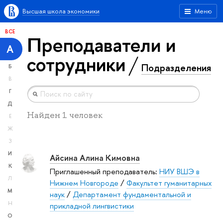
Высшая школа экономики
Меню
ВСЕ
Преподаватели и
А
сотрудники
Подразделения
Б
В
Г
Д
Найден 1 человек
Е
Ж
З
И
Айсина Алина Кимовна
К
Приглашенный преподаватель:
НИУ ВШЭ в
Л
Нижнем Новгороде
/
Факультет гуманитарных
М
наук
/
Департамент фундаментальной и
Н
прикладной лингвистики
О