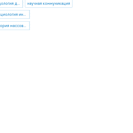
теория и методология дискурс-анализа
научная коммуникация
04.51.54 Социология информации и коммуникации
19.21.07 Теория массовой коммуникации