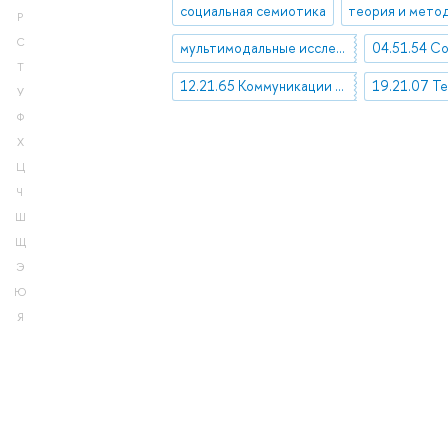
социальная семиотика
Р
С
мультимодальные исследования коммуникации
Т
12.21.65 Коммуникации в науке
У
Ф
Х
Ц
Ч
Ш
Щ
Э
Ю
Я