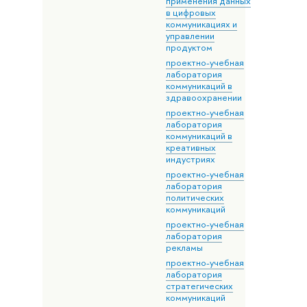
применения данных
в цифровых
коммуникациях и
управлении
продуктом
проектно-учебная
лаборатория
коммуникаций в
здравоохранении
проектно-учебная
лаборатория
коммуникаций в
креативных
индустриях
проектно-учебная
лаборатория
политических
коммуникаций
проектно-учебная
лаборатория
рекламы
проектно-учебная
лаборатория
стратегических
коммуникаций