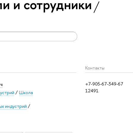
и и сотрудники
Контакты
ч
+7-905-67-349-67
12491
дустрий
/
Школа
ых индустрий
/