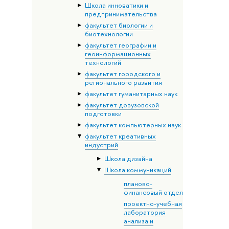
Школа инноватики и
предпринимательства
факультет биологии и
биотехнологии
факультет географии и
геоинформационных
технологий
факультет городского и
регионального развития
факультет гуманитарных наук
факультет довузовской
подготовки
факультет компьютерных наук
факультет креативных
индустрий
Школа дизайна
Школа коммуникаций
планово-
финансовый отдел
проектно-учебная
лаборатория
анализа и