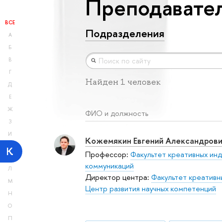
Преподавател
ВСЕ
Подразделения
А
Б
В
Г
Найден 1 человек
Д
Е
Ж
ФИО и должность
З
И
Кожемякин Евгений Александрови
К
Профессор:
Факультет креативных ин
коммуникаций
Л
Директор центра:
Факультет креативн
М
Центр развития научных компетенций
Н
О
П