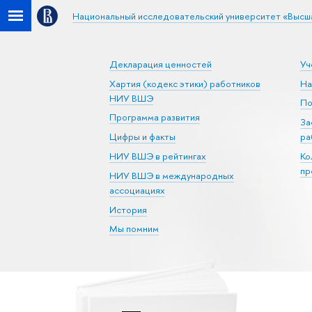
Национальный исследовательский университет «Высш
Декларация ценностей
Уч
Хартия (кодекс этики) работников
На
НИУ ВШЭ
По
Программа развития
За
Цифры и факты
ра
НИУ ВШЭ в рейтингах
Ко
пр
НИУ ВШЭ в международных
ассоциациях
История
Мы помним