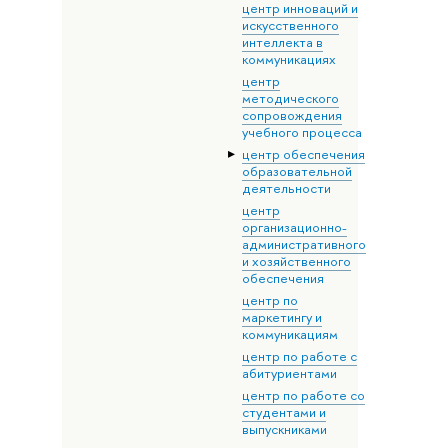
центр инноваций и
искусственного
интеллекта в
коммуникациях
центр
методического
сопровождения
учебного процесса
центр обеспечения
образовательной
деятельности
центр
организационно-
административного
и хозяйственного
обеспечения
центр по
маркетингу и
коммуникациям
центр по работе с
абитуриентами
центр по работе со
студентами и
выпускниками