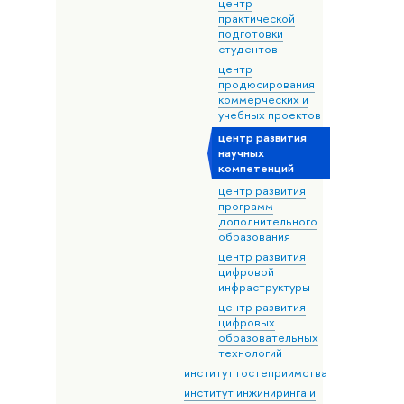
центр
практической
подготовки
студентов
центр
продюсирования
коммерческих и
учебных проектов
центр развития
научных
компетенций
центр развития
программ
дополнительного
образования
центр развития
цифровой
инфраструктуры
центр развития
цифровых
образовательных
технологий
институт гостеприимства
институт инжиниринга и