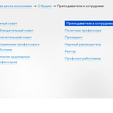
ая школа экономики»
О Вышке
Преподаватели и сотрудники
еный совет
Преподаватели и сотрудник
блюдательный совет
Почетные профессора
печительский совет
Президент
служенные профессора и
Научный руководитель
ботники
Ректор
ллегия ординарных
Профсоюз работников
офессоров