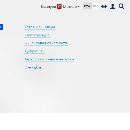
Кампус в
Москве
РУС
EN
и
Устав и лицензии
Оргструктура
Финансовая отчетность
Документы
Авторские права и патенты
Брендбук