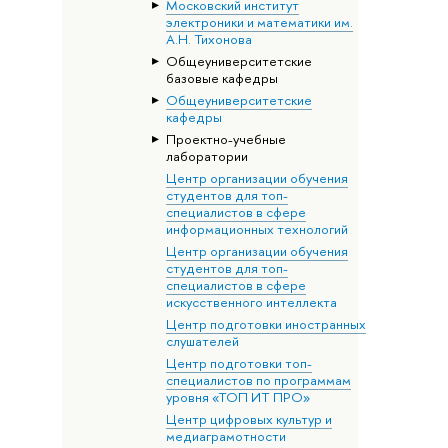
Московский институт
электроники и математики им.
А.Н. Тихонова
Общеуниверситетские
базовые кафедры
Общеуниверситетские
кафедры
Проектно-учебные
лаборатории
Центр организации обучения
студентов для топ-
специалистов в сфере
информационных технологий
Центр организации обучения
студентов для топ-
специалистов в сфере
искусственного интеллекта
Центр подготовки иностранных
слушателей
Центр подготовки топ-
специалистов по программам
уровня «ТОП ИТ ПРО»
Центр цифровых культур и
медиаграмотности