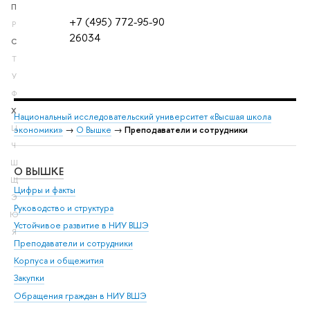
П
+7 (495) 772-95-90
Р
26034
С
Т
У
Ф
Х
Национальный исследовательский университет «Высшая школа
Ц
экономики»
→
О Вышке
→
Преподаватели и сотрудники
Ч
Ш
О ВЫШКЕ
ОБ
Щ
Цифры и факты
Ли
Э
Руководство и структура
Дов
Ю
Устойчивое развитие в НИУ ВШЭ
Ол
Я
Преподаватели и сотрудники
При
Корпуса и общежития
Вы
Закупки
При
Обращения граждан в НИУ ВШЭ
Ас