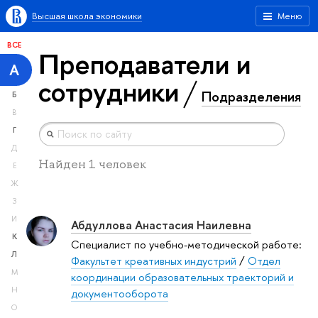
Высшая школа экономики
Меню
ВСЕ
Преподаватели и
А
сотрудники
Подразделения
Б
В
Г
Д
Найден 1 человек
Е
Ж
З
И
Абдуллова Анастасия Наилевна
К
Специалист по учебно-методической работе:
Л
Факультет креативных индустрий
/
Отдел
М
координации образовательных траекторий и
Н
документооборота
О