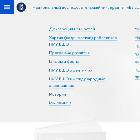
Национальный исследовательский университет «Высш
Декларация ценностей
Уч
Хартия (кодекс этики) работников
На
НИУ ВШЭ
По
Программа развития
За
Цифры и факты
ра
НИУ ВШЭ в рейтингах
Ко
пр
НИУ ВШЭ в международных
ассоциациях
История
Мы помним