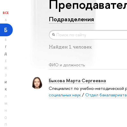
Преподавател
ВСЕ
Подразделения
А
Б
В
Найден 1 человек
Г
Д
Е
ФИО и должность
Ж
З
Быкова Марта Сергеевна
И
Специалист по учебно-методической 
К
социальных наук
/
Отдел бакалавриата
Л
М
Н
О
П