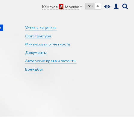
Кампус в
Москве
РУС
EN
и
Устав и лицензии
Оргструктура
Финансовая отчетность
Документы
Авторские права и патенты
Брендбук