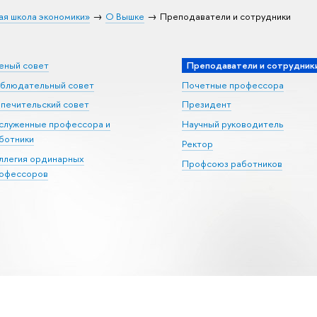
ая школа экономики»
О Вышке
Преподаватели и сотрудники
еный совет
Преподаватели и сотрудник
блюдательный совет
Почетные профессора
печительский совет
Президент
служенные профессора и
Научный руководитель
ботники
Ректор
ллегия ординарных
Профсоюз работников
офессоров