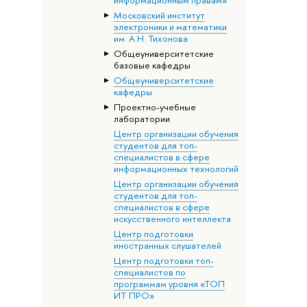
информационным правам»
Московский институт
электроники и математики
им. А.Н. Тихонова
Общеуниверситетские
базовые кафедры
Общеуниверситетские
кафедры
Проектно-учебные
лаборатории
Центр организации обучения
студентов для топ-
специалистов в сфере
информационных технологий
Центр организации обучения
студентов для топ-
специалистов в сфере
искусственного интеллекта
Центр подготовки
иностранных слушателей
Центр подготовки топ-
специалистов по
программам уровня «ТОП
ИТ ПРО»