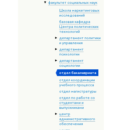
факультет социальных наук
Школа маркетинговых
исследований
базовая кафедра
Центра политических
технологий
департамент политики
и управления
департамент
психологии
департамент
социологии
отдел бакалавриата
отдел координации
учебного процесса
отдел магистратуры
отдел по работе со
студентами и
выпускниками
центр
административного
обеспечения
центр