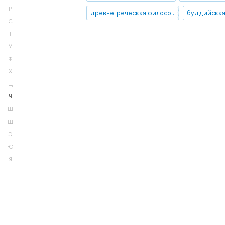
Р
древнегреческая философия
буддийская
С
Т
У
Ф
Х
Ц
Ч
Ш
Щ
Э
Ю
Я