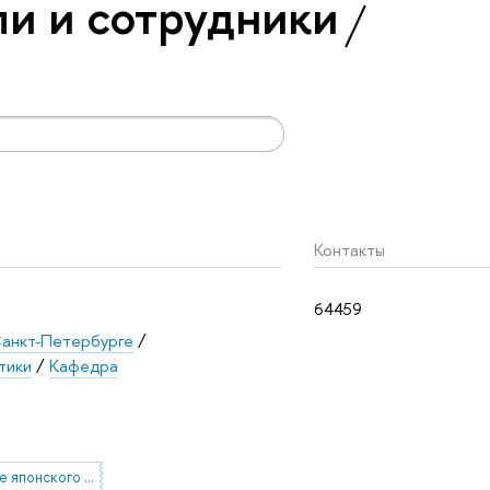
и и сотрудники
Контакты
64459
анкт-Петербурге
/
тики
/
Кафедра
преподавание японского языка