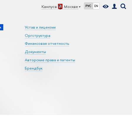
Кампус в
Москве
РУС
EN
и
Устав и лицензии
Оргструктура
Финансовая отчетность
Документы
Авторские права и патенты
Брендбук