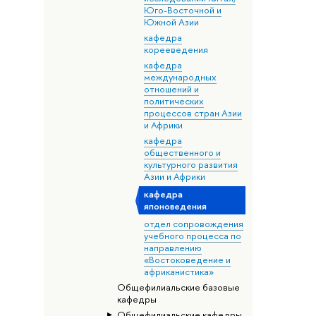
Юго-Восточной и
Южной Азии
кафедра
корееведения
кафедра
международных
отношений и
политических
процессов стран Азии
и Африки
кафедра
общественного и
культурного развития
Азии и Африки
кафедра
японоведения
отдел сопровождения
учебного процесса по
направлению
«Востоковедение и
африканистика»
Общефилиальские базовые
кафедры
Общефилиальские кафедры