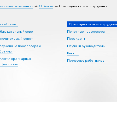
ая школа экономики»
О Вышке
Преподаватели и сотрудники
еный совет
Преподаватели и сотрудник
блюдательный совет
Почетные профессора
печительский совет
Президент
служенные профессора и
Научный руководитель
ботники
Ректор
ллегия ординарных
Профсоюз работников
офессоров