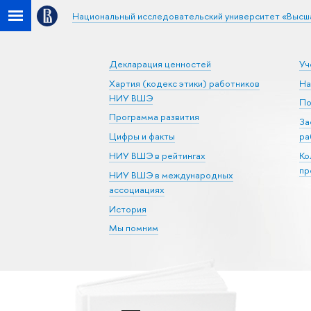
Национальный исследовательский университет «Высш
Декларация ценностей
Уч
Хартия (кодекс этики) работников
На
НИУ ВШЭ
По
Программа развития
За
Цифры и факты
ра
НИУ ВШЭ в рейтингах
Ко
пр
НИУ ВШЭ в международных
ассоциациях
История
Мы помним