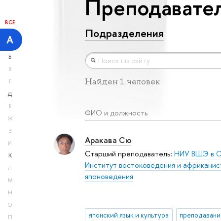
Преподавател
ВСЕ
Подразделения
А
Б
В
Найден 1 человек
Г
Д
Е
ФИО и должность
Ж
З
Аракава Сю
И
Старший преподаватель:
НИУ ВШЭ в С
К
Институт востоковедения и африканис
Л
японоведения
М
Н
О
японский язык и культура
П