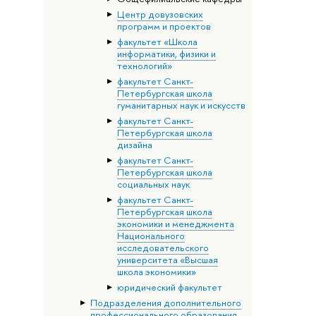
Центр довузовских
программ и проектов
факультет «Школа
информатики, физики и
технологий»
факультет Санкт-
Петербургская школа
гуманитарных наук и искусств
факультет Санкт-
Петербургская школа
дизайна
факультет Санкт-
Петербургская школа
социальных наук
факультет Санкт-
Петербургская школа
экономики и менеджмента
Национального
исследовательского
университета «Высшая
школа экономики»
юридический факультет
Подразделения дополнительного
профессионального образования