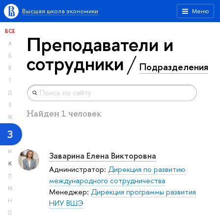
Высшая школа экономики
Меню
ВСЕ
Преподаватели и
А
сотрудники
Б
Подразделения
В
Г
Д
Е
Найден 1 человек
Ж
З
И
Заварина Елена Викторовна
К
Администратор:
Дирекция по развитию
Л
международного сотрудничества
М
Менеджер:
Дирекция программы развития
Н
НИУ ВШЭ
О