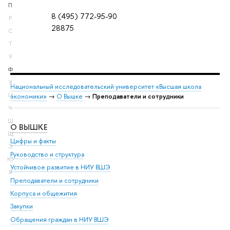
П
8 (495) 772-95-90
Р
28875
С
Т
У
Ф
Х
Национальный исследовательский университет «Высшая школа
Ц
экономики»
→
О Вышке
→
Преподаватели и сотрудники
Ч
Ш
О ВЫШКЕ
ОБ
Щ
Цифры и факты
Ли
Э
Руководство и структура
Дов
Ю
Устойчивое развитие в НИУ ВШЭ
Ол
Я
Преподаватели и сотрудники
При
Корпуса и общежития
Вы
Закупки
При
Обращения граждан в НИУ ВШЭ
Ас