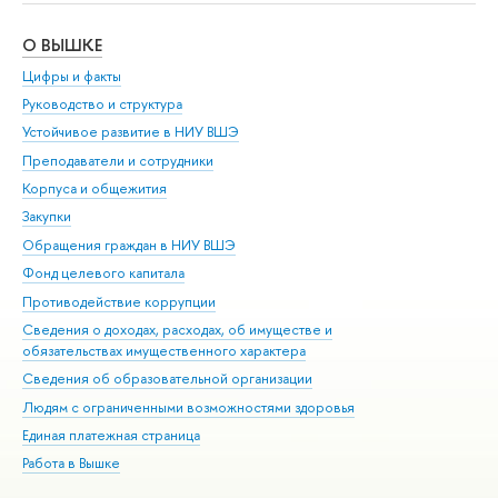
О ВЫШКЕ
ОБ
Цифры и факты
Ли
Руководство и структура
Дов
Устойчивое развитие в НИУ ВШЭ
Ол
Преподаватели и сотрудники
При
Корпуса и общежития
Вы
Закупки
При
Обращения граждан в НИУ ВШЭ
Ас
Фонд целевого капитала
До
Противодействие коррупции
Цен
Сведения о доходах, расходах, об имуществе и
Би
обязательствах имущественного характера
Об
Сведения об образовательной организации
Обр
Людям с ограниченными возможностями здоровья
Единая платежная страница
Работа в Вышке