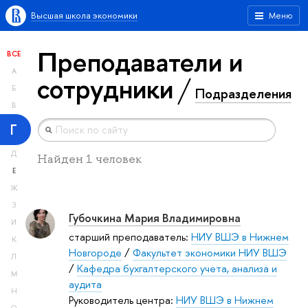
Высшая школа экономики
Меню
Преподаватели и
ВСЕ
А
сотрудники
Б
Подразделения
В
Г
Д
Найден 1 человек
Е
Ж
З
Губочкина Мария Владимировна
И
старший преподаватель:
НИУ ВШЭ в Нижнем
К
Новгороде
/
Факультет экономики НИУ ВШЭ
Л
/
Кафедра бухгалтерского учета, анализа и
М
аудита
Н
Руководитель центра:
НИУ ВШЭ в Нижнем