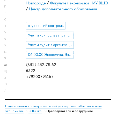
О
Новгороде
/
Факультет экономики НИУ ВШЭ
П
/
Центр дополнительного образования
Р
С
внутренний контроль
Т
У
Учет и контроль затрат на производство продукции (работ, услуг)
Ф
Учет и аудит в организациях торговли
Х
Ц
06.00.00 Экономика. Экономические науки
Ч
(831) 432-78-62
Ш
6322
Щ
+79200795157
Э
Ю
Я
Национальный исследовательский университет «Высшая школа
экономики»
→
О Вышке
→
Преподаватели и сотрудники