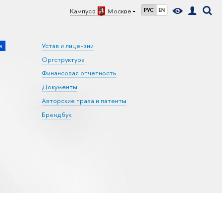
Кампус в
Москве
РУС
EN
и
Устав и лицензии
Оргструктура
Финансовая отчетность
Документы
Авторские права и патенты
Брендбук