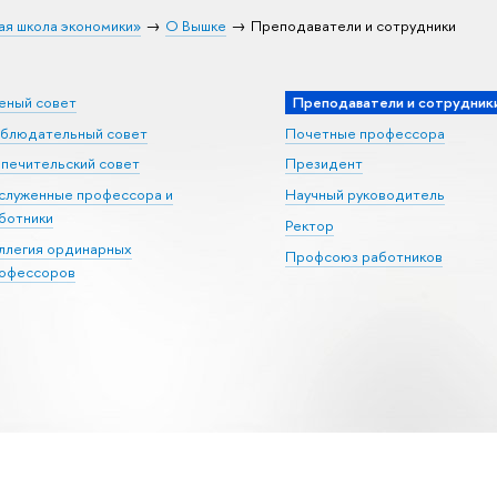
ая школа экономики»
О Вышке
Преподаватели и сотрудники
еный совет
Преподаватели и сотрудник
блюдательный совет
Почетные профессора
печительский совет
Президент
служенные профессора и
Научный руководитель
ботники
Ректор
ллегия ординарных
Профсоюз работников
офессоров