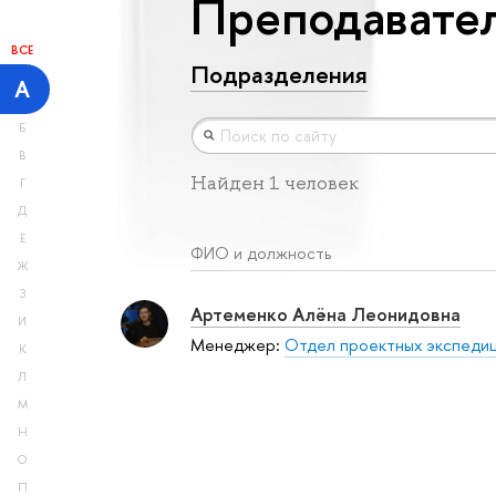
Преподавател
ВСЕ
Подразделения
А
Б
В
Найден 1 человек
Г
Д
Е
ФИО и должность
Ж
З
Артеменко Алёна Леонидовна
И
Менеджер:
Отдел проектных экспеди
К
Л
М
Н
О
П