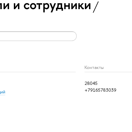
и и сотрудники
Контакты
28045
+79165783039
ций