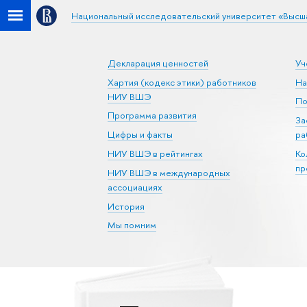
Национальный исследовательский университет «Высш
Декларация ценностей
Уч
Хартия (кодекс этики) работников
На
НИУ ВШЭ
По
Программа развития
За
Цифры и факты
ра
НИУ ВШЭ в рейтингах
Ко
пр
НИУ ВШЭ в международных
ассоциациях
История
Мы помним