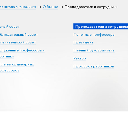
ая школа экономики»
О Вышке
Преподаватели и сотрудники
еный совет
Преподаватели и сотрудник
блюдательный совет
Почетные профессора
печительский совет
Президент
служенные профессора и
Научный руководитель
ботники
Ректор
ллегия ординарных
Профсоюз работников
офессоров