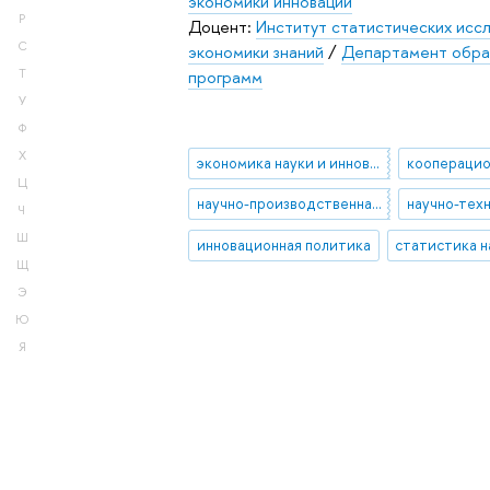
экономики инноваций
Р
Доцент:
Институт статистических исс
С
экономики знаний
/
Департамент обра
программ
Т
У
Ф
Х
экономика науки и инноваций
Ц
научно-производственная кооперация
Ч
Ш
инновационная политика
Щ
Э
Ю
Я