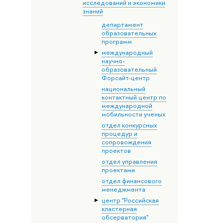
исследований и экономики
знаний
департамент
образовательных
программ
международный
научно-
образовательный
Форсайт-центр
национальный
контактный центр по
международной
мобильности ученых
отдел конкурсных
процедур и
сопровождения
проектов
отдел управления
проектами
отдел финансового
менеджмента
центр "Российская
кластерная
обсерватория"