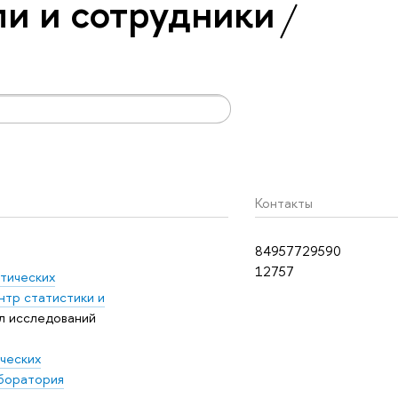
и и сотрудники
Контакты
84957729590
12757
тических
нтр статистики и
л исследований
ческих
боратория