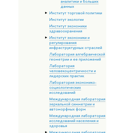
аналитики и больших
данных
Институт торговой политики
Институт экологии
Институт экономики
здравоохранения
Институт экономики и
регулирования
инфраструктурных отраслей
Лаборатория алгебраической
геометрии и ее приложений
Лаборатория
человекоцентричности и
лидерских практик
Лаборатория экономико-
социологических
исследований
Международная лаборатория
зеркальной симметрии и
автоморфных форм
Международная лаборатория
исследований населения и
здоровья
Международная лаборатория