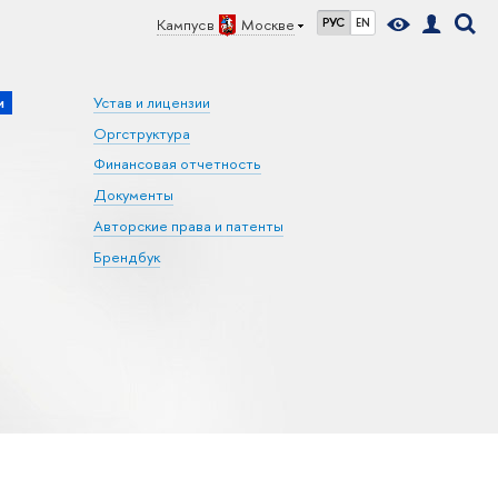
Кампус в
Москве
РУС
EN
и
Устав и лицензии
Оргструктура
Финансовая отчетность
Документы
Авторские права и патенты
Брендбук