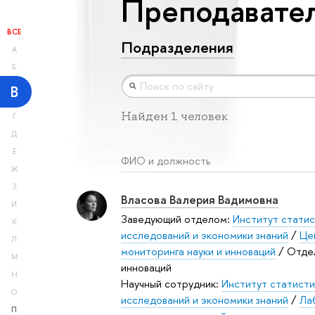
Преподавател
ВСЕ
Подразделения
А
Б
В
Найден 1 человек
Г
Д
Е
ФИО и должность
Ж
З
Власова Валерия Вадимовна
И
Заведующий отделом:
Институт статис
К
исследований и экономики знаний
/
Це
Л
мониторинга науки и инноваций
/ Отде
М
инноваций
Н
Научный сотрудник:
Институт статисти
О
исследований и экономики знаний
/
Ла
П