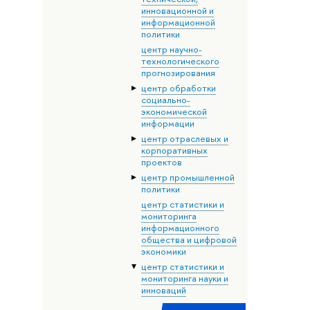
инновационной и
информационной
политики
центр научно-
технологического
прогнозирования
центр обработки
социально-
экономической
информации
центр отраслевых и
корпоративных
проектов
центр промышленной
политики
центр статистики и
мониторинга
информационного
общества и цифровой
экономики
центр статистики и
мониторинга науки и
инноваций