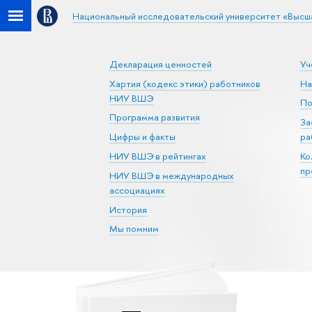
Национальный исследовательский университет «Высш
Декларация ценностей
Уч
Хартия (кодекс этики) работников
На
НИУ ВШЭ
По
Программа развития
За
Цифры и факты
ра
НИУ ВШЭ в рейтингах
Ко
пр
НИУ ВШЭ в международных
ассоциациях
История
Мы помним