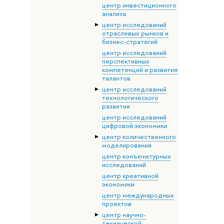
центр инвестиционного
анализа
центр исследований
отраслевых рынков и
бизнес-стратегий
центр исследований
перспективных
компетенций и развития
талантов
центр исследований
технологического
развития
центр исследований
цифровой экономики
центр количественного
моделирования
центр конъюнктурных
исследований
центр креативной
экономики
центр международных
проектов
центр научно-
технической,