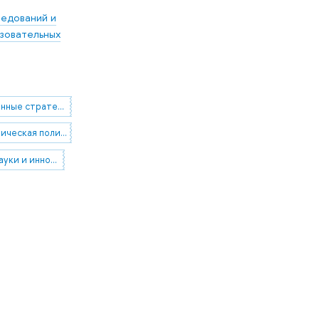
ледований и
зовательных
кооперационные стратегии фирм
научно-техническая политика
статистика науки и инноваций