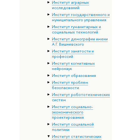
Институт аграрных
исследований
Институт государственного и
муниципального управления
Институт гуманитарных и
социальных технологий
Институт демографии имени
А.Г. Вишневского
Институт занятости и
профессий
Институт когнитивных
нейронаук
Институт образования
Институт проблем
безопасности
Институт робототехнических
систем
Институт социально-
экономического
проектирования
Институт социальной
политики
Институт статистических