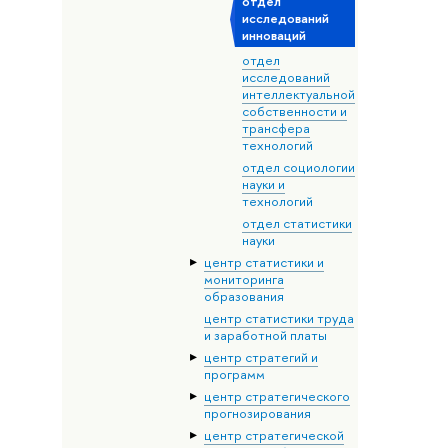
отдел
исследований
инноваций
отдел
исследований
интеллектуальной
собственности и
трансфера
технологий
отдел социологии
науки и
технологий
отдел статистики
науки
центр статистики и
мониторинга
образования
центр статистики труда
и заработной платы
центр стратегий и
программ
центр стратегического
прогнозирования
центр стратегической