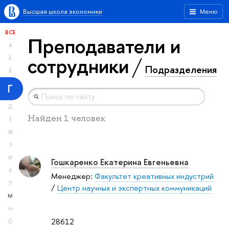
Высшая школа экономики
Меню
ВСЕ
Преподаватели и
А
сотрудники
Б
Подразделения
В
Г
Д
Найден 1 человек
Е
Ж
З
И
Гошкаренко Екатерина Евгеньевна
К
Менеджер:
Факультет креативных индустрий
Л
/
Центр научных и экспертных коммуникаций
М
Н
28612
О