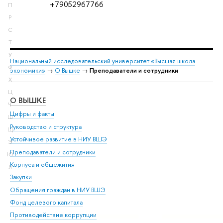
+79052967766
П
Р
С
Т
У
Национальный исследовательский университет «Высшая школа
Ф
экономики»
→
О Вышке
→
Преподаватели и сотрудники
Х
Ц
О ВЫШКЕ
ОБ
Ч
Цифры и факты
Ли
Ш
Руководство и структура
Дов
Щ
Устойчивое развитие в НИУ ВШЭ
Ол
Э
Преподаватели и сотрудники
При
Ю
Корпуса и общежития
Вы
Я
Закупки
При
Обращения граждан в НИУ ВШЭ
Ас
Фонд целевого капитала
До
Противодействие коррупции
Цен